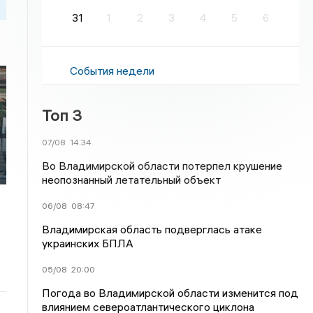
31
1
2
3
4
5
6
События недели
Топ 3
07/08
14:34
Во Владимирской области потерпел крушение
неопознанный летательный объект
06/08
08:47
Владимирская область подверглась атаке
украинских БПЛА
05/08
20:00
Погода во Владимирской области изменится под
влиянием североатлантического циклона