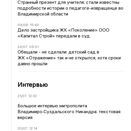
Странный презент для учителя: стали известны
подробности истории о педагоге-извращенце во
Владимирской области
04/08
15:40
Дело застройщика ЖК «Поколение» ООО
«Капитал Строй» передали в суд
24/07
09:01
Обещали - не сделали: детский сад в
ЖК «Отражение» так и не открылся, хотя сроки
давно прошли
Интервью
21/07
12:32
Большое интервью митрополита
Владимиро‑Суздальского Никандра: текстовая
версия
20/07
12:14