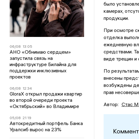
было установле
камерах, отсут
продукции.
При осмотре ск
отделка выполн
ежедневную вл
06/08
13:05
средствами. Та
АНО «Обнимаю сердцем»
запустила связь на
виде трещин и 
инфраструктуре Билайна для
поддержки инклюзивных
По результата
проектов
внесены предст
возбуждены де
06/08
12:34
прав несоверше
GloraX открыл продажи квартир
во второй очереди проекта
Автор:
Стас М
«Октябрьский» во Владимире
05/08
21:19
Автокредитный портфель Банка
Уралсиб вырос на 23%
Коммент