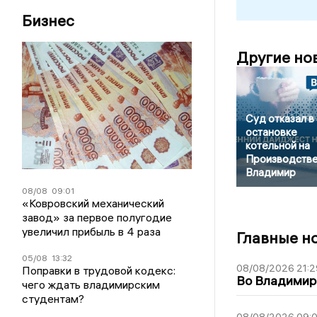
Бизнес
Другие но
Суд отказал в
остановке
котельной на
Производстве
Владимир
08/08
09:01
«Ковровский механический
завод» за первое полугодие
увеличил прибыль в 4 раза
Главные н
05/08
13:32
08/08/2026 21:2
Поправки в трудовой кодекс:
Во Владимирс
чего ждать владимирским
студентам?
08/08/2026 09:0