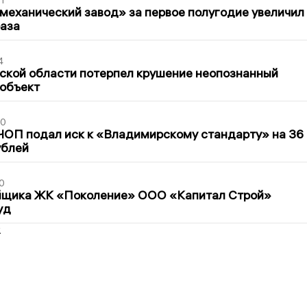
механический завод» за первое полугодие увеличил
раза
4
ской области потерпел крушение неопознанный
 объект
30
ЧОП подал иск к «Владимирскому стандарту» на 36
ублей
0
йщика ЖК «Поколение» ООО «Капитал Строй»
уд
2