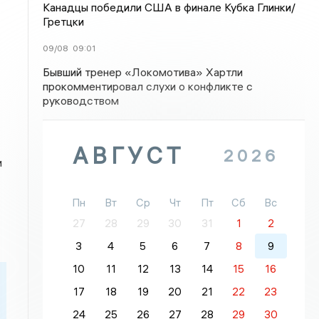
Канадцы победили США в финале Кубка Глинки/
Гретцки
09/08
09:01
Бывший тренер «Локомотива» Хартли
прокомментировал слухи о конфликте с
руководством
АВГУСТ
2026
и
Пн
Вт
Ср
Чт
Пт
Сб
Вс
27
28
29
30
31
1
2
3
4
5
6
7
8
9
10
11
12
13
14
15
16
17
18
19
20
21
22
23
24
25
26
27
28
29
30