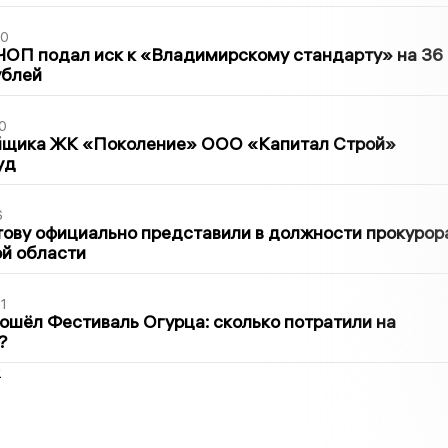
30
ЧОП подал иск к «Владимирскому стандарту» на 36
ублей
0
йщика ЖК «Поколение» ООО «Капитал Строй»
уд
6
ову официально представили в должности прокурор
й области
1
ошёл Фестиваль Огурца: сколько потратили на
?
2