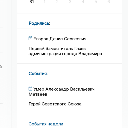
31
1
2
3
4
5
6
Родились
:
Егоров Денис Сергеевич
Первый Заместитель Главы
администрации города Владимира
а
События
:
Умер Александр Васильевич
Матвеев
Герой Советского Союза.
События недели