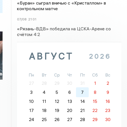
«Буран» сыграл вничью с «Кристаллом» в
контрольном матче
07/08
21:01
«Рязань-ВДВ» победила на ЦСКА-Арене со
счётом 4:2
АВГУСТ
2026
ов
Пн
Вт
Ср
Чт
Пт
Сб
Вс
27
28
29
30
31
1
2
3
4
5
6
7
8
9
10
11
12
13
14
15
16
17
18
19
20
21
22
23
24
25
26
27
28
29
30