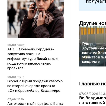
получайт
Другие но
Гусь-
06/08
13:05
Хрустальный: 
АНО «Обнимаю сердцем»
назначил 9 лет
запустила связь на
убийство в пь
инфраструктуре Билайна для
конфликте
поддержки инклюзивных
проектов
06/08
12:34
GloraX открыл продажи квартир
Главные н
во второй очереди проекта
«Октябрьский» во Владимире
07/08/2026 14:3
Во Владимир
05/08
21:19
летательный
Автокредитный портфель Банка