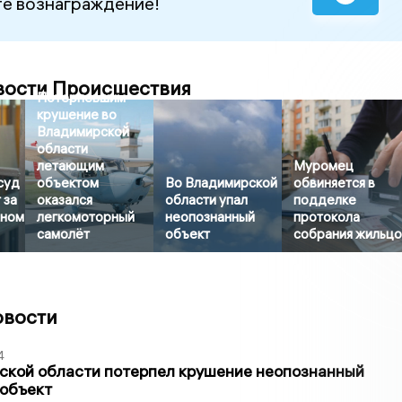
е вознаграждение!
вости Происшествия
Потерпевшим
крушение во
Владимирской
области
летающим
Муромец
суд
объектом
Во Владимирской
обвиняется в
 за
оказался
области упал
подделке
яном
легкомоторный
неопознанный
протокола
самолёт
объект
собрания жильц
овости
4
ской области потерпел крушение неопознанный
 объект