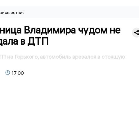
оисшествия
ница Владимира чудом не
дала в ДТП
П на Горького, автомобиль врезался в стоящую
17:00