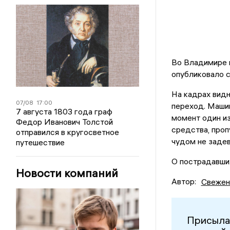
Во Владимире н
опубликовало 
На кадрах вид
07/08
17:00
переход. Машин
7 августа 1803 года граф
момент один из
Федор Иванович Толстой
средства, проп
отправился в кругосветное
чудом не задев
путешествие
О пострадавши
Новости компаний
Автор:
Свежен
Присыла