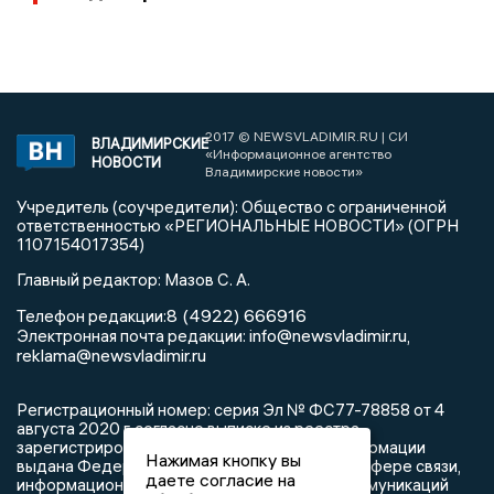
2017 © NEWSVLADIMIR.RU | СИ
ВЛАДИМИРСКИЕ
«Информационное агентство
НОВОСТИ
Владимирские новости»
Учредитель (соучредители): Общество с ограниченной
ответственностью «РЕГИОНАЛЬНЫЕ НОВОСТИ» (ОГРН
1107154017354)
Главный редактор: Мазов С. А.
8 (4922) 666916
Телефон редакции:
info@newsvladimir.ru
Электронная почта редакции:
,
reklama@newsvladimir.ru
Регистрационный номер: серия Эл № ФС77-78858 от 4
августа 2020 г. согласно выписке из реестра
зарегистрированных средств массовой информации
Нажимая кнопку вы
выдана Федеральной службой по надзору в сфере связи,
даете согласие на
информационных технологий и массовых коммуникаций