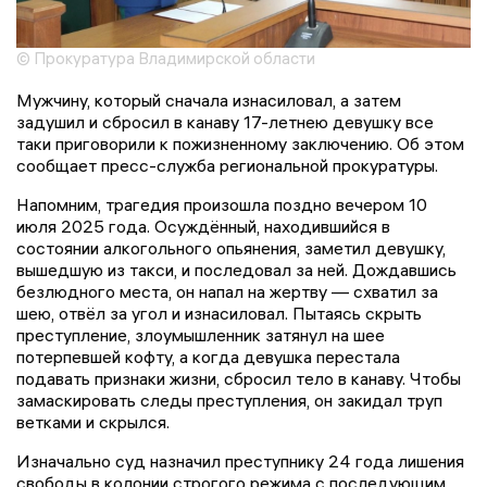
© Прокуратура Владимирской области
Мужчину, который сначала изнасиловал, а затем
задушил и сбросил в канаву 17-летнею девушку все
таки приговорили к пожизненному заключению. Об этом
сообщает пресс-служба региональной прокуратуры.
Напомним, трагедия произошла поздно вечером 10
июля 2025 года. Осуждённый, находившийся в
состоянии алкогольного опьянения, заметил девушку,
вышедшую из такси, и последовал за ней. Дождавшись
безлюдного места, он напал на жертву — схватил за
шею, отвёл за угол и изнасиловал. Пытаясь скрыть
преступление, злоумышленник затянул на шее
потерпевшей кофту, а когда девушка перестала
подавать признаки жизни, сбросил тело в канаву. Чтобы
замаскировать следы преступления, он закидал труп
ветками и скрылся.
Изначально суд назначил преступнику 24 года лишения
свободы в колонии строгого режима с последующим