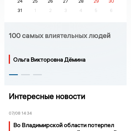
24
25
26
27
28
29
30
31
1
2
3
4
5
6
100 самых влиятельных людей
Ольга Викторовна Дёмина
Интересные новости
07/08
14:34
Во Владимирской области потерпел