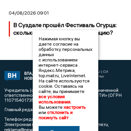
04/08/2026 09:01
В Суздале прошёл Фестиваль Огурца:
сколько потратили на организацию?
Нажимая кнопку вы
даете согласие на
обработку персональных
данных
с использованием
интернет-сервиса
Яндекс.Метрика,
2017 © NEWSVLADIMIR.RU | СИ
ВЛАДИМИРСКИЕ
top.mail.ru, LiveInternet.
«Информационное агентство
НОВОСТИ
На сайте используются
Владимирские новости»
cookie. Оставаясь на
Учредитель (соучредители): Общество с ограниченной
сайте, вы принимаете
ответственностью «РЕГИОНАЛЬНЫЕ НОВОСТИ» (ОГРН
все условия
1107154017354)
использования.
Вы можете
настроить
Главный редактор: Мазов С. А.
или
отклонить и
покинуть сайт
8 (4922) 666916
Телефон редакции:
info@newsvladimir.ru
Электронная почта редакции:
,
reklama@newsvladimir.ru