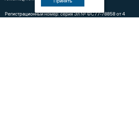
Принять
Регистрационный номер: серия Эл № ФС77-78858 от 4
августа 2020 г. согласно выписке из реестра
зарегистрированных средств массовой информации
выдана Федеральной службой по надзору в сфере связи,
информационных технологий и массовых коммуникаций
При использовании любого материала с данного сайта
гиперссылка на Сетевое издание «Информационное
агентство Владимирские новости» обязательна.
Сообщения на сером фоне размещены на правах рекламы
@mazov
MAX
Написать директору в телеграм
или
О холдинге
Вакансии
Реклама
Дежурный по новостям