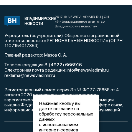
2017 © NEWSVLADIMIR.RU | СИ
ВЛАДИМИРСКИЕ
«Информационное агентство
НОВОСТИ
Владимирские новости»
Учредитель (соучредители): Общество с ограниченной
ответственностью «РЕГИОНАЛЬНЫЕ НОВОСТИ» (ОГРН
1107154017354)
Главный редактор: Мазов С. А.
8 (4922) 666916
Телефон редакции:
info@newsvladimir.ru
Электронная почта редакции:
,
reklama@newsvladimir.ru
Регистрационный номер: серия Эл № ФС77-78858 от 4
августа 2020 г. согласно выписке из реестра
зарегистрированных средств массовой информации
Нажимая кнопку вы
выдана Федеральной службой по надзору в сфере связи,
даете согласие на
информационных технологий и массовых коммуникаций
обработку персональных
данных
с использованием
интернет-сервиса