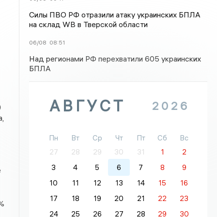
Силы ПВО РФ отразили атаку украинских БПЛА
на склад WB в Тверской области
06/08
08:51
Над регионами РФ перехватили 605 украинских
БПЛА
АВГУСТ
2026
)
,
Пн
Вт
Ср
Чт
Пт
Сб
Вс
27
28
29
30
31
1
2
3
4
5
6
7
8
9
е
10
11
12
13
14
15
16
17
18
19
20
21
22
23
9%
24
25
26
27
28
29
30