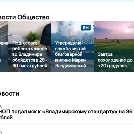
вости Общество
овия
Подготовка
Утверждена
ребенка к школе
служба святой
во Владимире
благоверной
Завтра
й
обойдется в 28-
княгине Марии
похолодание до
30 тысяч рублей
Владимирской
+20 градусов
овости
30
ЧОП подал иск к «Владимирскому стандарту» на 36
ублей
0