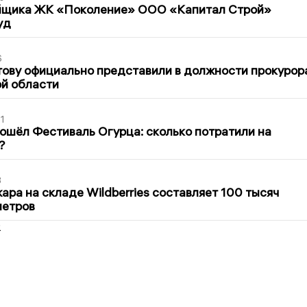
йщика ЖК «Поколение» ООО «Капитал Строй»
уд
6
ову официально представили в должности прокурор
й области
1
ошёл Фестиваль Огурца: сколько потратили на
?
3
ра на складе Wildberries составляет 100 тысяч
метров
2