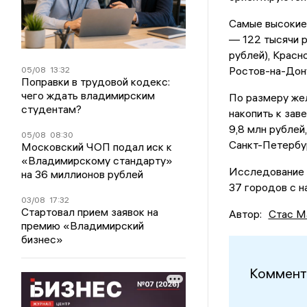
Самые высокие
— 122 тысячи р
рублей), Красн
Ростов-на-Дону
05/08
13:32
Поправки в трудовой кодекс:
чего ждать владимирским
По размеру жел
студентам?
накопить к зав
9,8 млн рублей
05/08
08:30
Санкт-Петербур
Московский ЧОП подал иск к
«Владимирскому стандарту»
Исследование 
на 36 миллионов рублей
37 городов с н
03/08
17:32
Стартовал прием заявок на
Автор:
Стас М
премию «Владимирский
бизнес»
Коммент