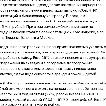
юди хотят сохранить доход после завершения карьеры за
обственных накоплений и инвестиций, выяснил СберНПФ,
нвестиций, к Финансовому конгрессу. В среднем
ссчитывают получать почти 66 тысяч рублей в месяц и
 5 млн рублей. При этом самые амбициозные цели по
оду на пенсии ставят в обеих столицах и Красноярске, а по
в Тюмени, Тольятти и Москве.
ода на пенсию россияне не планируют полностью уходить с
о оценке респондентов, почти треть будущего дохода (30%
ь работа по найму. Ещё 26% составит пенсия от государства
сбережения на вкладах и в программе долгосрочных
тальное, по ожиданиям опрошенных, дадут инвестиции,
льство, сдача недвижимости в аренду и помощь детей.
 (58%) опрошенных заявили, что хотели бы обеспечить себ
блей ежемесячного дохода на пенсии за счёт собственных
нвестиций. Каждый пятый (22%) рассчитывает на 71-100
 месяц, каждый десятый (11%) — 51-70 тысяч рублей. Ещё 
на сумму свыше 100 тысяч рублей.