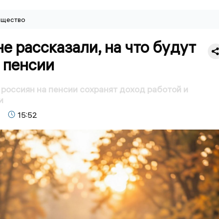
щество
е рассказали, на что будут
 пенсии
россиян на пенсии сохранят доход работой и
и
15:52