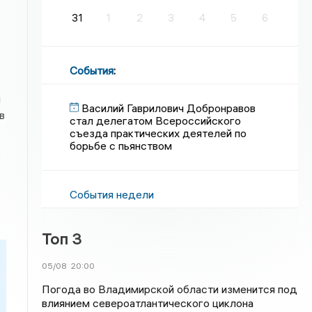
31
1
2
3
4
5
6
События
:
ы
Василий Гаврилович Добронравов
в
стал делегатом Всероссийского
съезда практических деятелей по
борьбе с пьянством
События недели
Топ 3
05/08
20:00
Погода во Владимирской области изменится под
влиянием североатлантического циклона