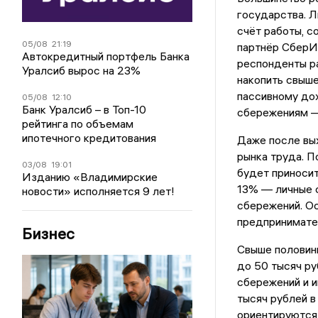
государства. Л
счёт работы, с
05/08
21:19
партнёр СберИ
Автокредитный портфель Банка
респонденты ра
Уралсиб вырос на 23%
накопить свыше
пассивному дох
05/08
12:10
Банк Уралсиб – в Топ-10
сбережениям — 
рейтинга по объемам
ипотечного кредитования
Даже после вых
рынка труда. П
03/08
19:01
будет приносит
Изданию «Владимирские
13% — личные 
новости» исполняется 9 лет!
сбережений. Ос
предпринимате
Бизнес
Свыше половины
до 50 тысяч ру
сбережений и и
тысяч рублей в
ориентируются 