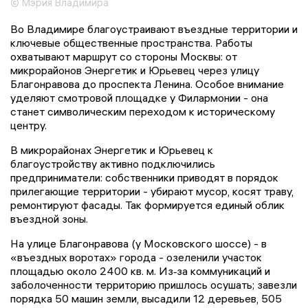
© Мэрия Владимира
Во Владимире благоустраивают въездные территории и
ключевые общественные пространства. Работы
охватывают маршрут со стороны Москвы: от
микрорайонов Энергетик и Юрьевец через улицу
Благонравова до проспекта Ленина. Особое внимание
уделяют смотровой площадке у Филармонии - она
станет символическим переходом к историческому
центру.
В микрорайонах Энергетик и Юрьевец к
благоустройству активно подключились
предприниматели: собственники приводят в порядок
прилегающие территории - убирают мусор, косят траву,
ремонтируют фасады. Так формируется единый облик
въездной зоны.
На улице Благонравова (у Московского шоссе) - в
«въездных воротах» города - озеленили участок
площадью около 2400 кв. м. Из‑за коммуникаций и
заболоченности территорию пришлось осушать; завезли
порядка 50 машин земли, высадили 12 деревьев, 505