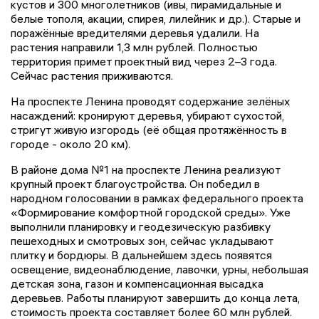
кустов и 300 многолетников (ивы, пирамидальные и
белые тополя, акации, спирея, лилейник и др.). Старые и
поражённые вредителями деревья удалили. На
растения направили 1,3 млн рублей. Полностью
территория примет проектный вид через 2–3 года.
Сейчас растения приживаются.
На проспекте Ленина проводят содержание зелёных
насаждений: кронируют деревья, убирают сухостой,
стригут живую изгородь (её общая протяжённость в
городе - около 20 км).
В районе дома №1 на проспекте Ленина реализуют
крупный проект благоустройства. Он победил в
народном голосовании в рамках федерального проекта
«Формирование комфортной городской среды». Уже
выполнили планировку и геодезическую разбивку
пешеходных и смотровых зон, сейчас укладывают
плитку и бордюры. В дальнейшем здесь появятся
освещение, видеонаблюдение, лавочки, урны, небольшая
детская зона, газон и компенсационная высадка
деревьев. Работы планируют завершить до конца лета,
стоимость проекта составляет более 60 млн рублей.