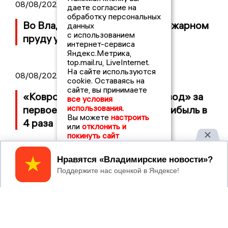
08/08/2026 21:29
даете согласие на
обработку персональных
Во Владимирской области в пожарном
данных
с использованием
пруду утонул мужчина
интернет-сервиса
Яндекс.Метрика,
top.mail.ru, LiveInternet.
На сайте используются
08/08/2026 09:01
cookie. Оставаясь на
сайте, вы принимаете
«Ковровский механический завод» за
все условия
использования.
первое полугодие увеличил прибыль в
Вы можете
настроить
4 раза
или
отклонить и
покинуть сайт
Принять
07/08/2026 14:34
Во Владимирской области потерпел
крушение неопознанный летательный
объект