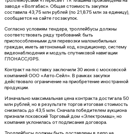
троллейбусами «Пересвет Т». Машины произведены на
заводе «Волгабас». Общая стоимость закупки
составила 43,75 млн рублей (по 21,875 млн за единицу),
сообщается на сайте госзакупок.
Согласно условиям тендера, троллейбусы должны
соответствовать ряду требований: быть
приспособленными для перевозки маломобильных
граждан, иметь автономный ход, кондиционер, систему
видеонаблюдения и модуль спутниковой навигации
ГЛОНАСС/GPS.
Контракт на поставку заключили 30 июня с московской
компанией ООО «Авто‑Сейл». В рамках закупки
действовало ограничение на приобретение иностранной
продукции.
Изначально максимальная цена контракта достигала 50
млн рублей, но в результате торгов итоговая стоимость
снизилась до 43,5 млн. Сначала победителем аукциона
признали псковский Торговый дом «Электромаш», но
компания уклонилась от подписания договора.
Троллейбусы должны быть доставлены в депо на