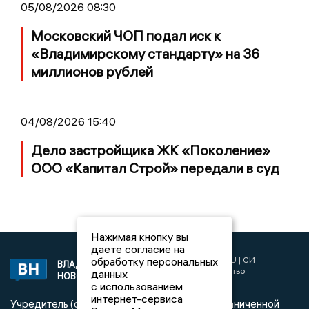
05/08/2026 08:30
Московский ЧОП подал иск к
«Владимирскому стандарту» на 36
миллионов рублей
04/08/2026 15:40
Дело застройщика ЖК «Поколение»
ООО «Капитал Строй» передали в суд
Нажимая кнопку вы
даете согласие на
2017 © NEWSVLADIMIR.RU | СИ
обработку персональных
ВЛАДИМИРСКИЕ
«Информационное агентство
данных
НОВОСТИ
Владимирские новости»
с использованием
интернет-сервиса
Учредитель (соучредители): Общество с ограниченной