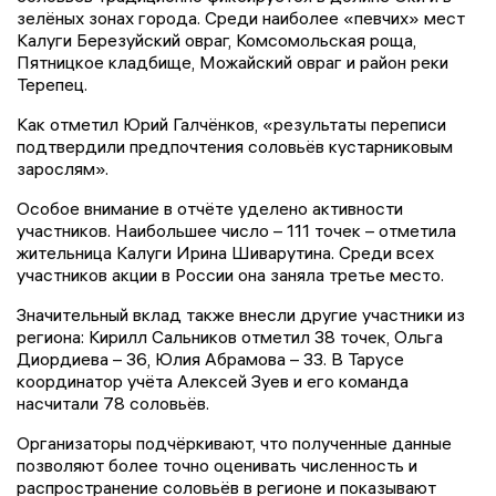
зелёных зонах города. Среди наиболее «певчих» мест
Калуги Березуйский овраг, Комсомольская роща,
Пятницкое кладбище, Можайский овраг и район реки
Терепец.
Как отметил Юрий Галчёнков, «результаты переписи
подтвердили предпочтения соловьёв кустарниковым
зарослям».
Особое внимание в отчёте уделено активности
участников. Наибольшее число – 111 точек – отметила
жительница Калуги Ирина Шиварутина. Среди всех
участников акции в России она заняла третье место.
Значительный вклад также внесли другие участники из
региона: Кирилл Сальников отметил 38 точек, Ольга
Диордиева – 36, Юлия Абрамова – 33. В Тарусе
координатор учёта Алексей Зуев и его команда
насчитали 78 соловьёв.
Организаторы подчёркивают, что полученные данные
позволяют более точно оценивать численность и
распространение соловьёв в регионе и показывают