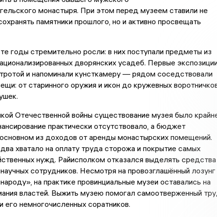
гельского монастыря. При этом перед музеем ставили не
сохранять памятники прошлого, но и активно просвещать
те годы стремительно росли: в них поступали предметы из
национализированных дворянских усадеб. Первые экспозици
стротой и напоминали кунсткамеру — рядом соседствовали
ещи: от старинного оружия и икон до кружевных воротничко
ушек.
икой Отечественной войны существование музея было крайн
ансирование практически отсутствовало, а бюджет
 основном из доходов от аренды монастырских помещений.
два хватало на оплату труда сторожа и покрытие самых
йственных нужд. Райисполком отказался выделять средства
научных сотрудников. Несмотря на провозглашённый лозунг
ароду», на практике провинциальные музеи оставались на
мания властей. Выжить музею помогал самоотверженный тр
 и его немногочисленных соратников.