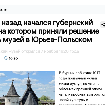
мять
 назад начался губернский
на котором приняли решение
ь музей в Юрьев-Польском
ий музей открылся 7 ноября 1920 года
10:30
В бурных событиях 1917
года привычный уклад
жизни рухнул, но уже на
обломках прежней эпохи
начали пробиваться ростк
новой культуры и