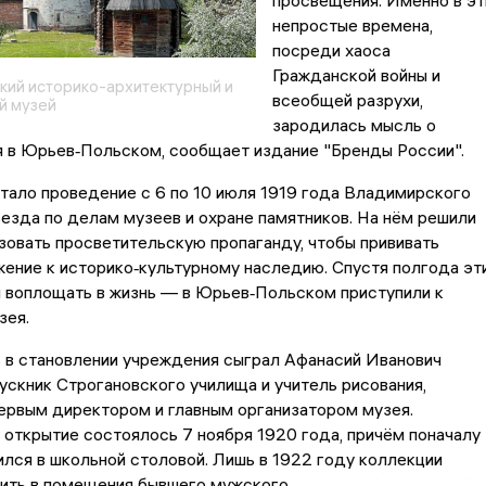
просвещения. Именно в эт
непростые времена,
посреди хаоса
Гражданской войны и
ий историко-архитектурный и
всеобщей разрухи,
й музей
зародилась мысль о
я в Юрьев‑Польском, сообщает издание "Бренды России".
тало проведение с 6 по 10 июля 1919 года Владимирского
езда по делам музеев и охране памятников. На нём решили
зовать просветительскую пропаганду, чтобы прививать
ение к историко‑культурному наследию. Спустя полгода эт
и воплощать в жизнь — в Юрьев‑Польском приступили к
зея.
 в становлении учреждения сыграл Афанасий Иванович
скник Строгановского училища и учитель рисования,
ервым директором и главным организатором музея.
открытие состоялось 7 ноября 1920 года, причём поначалу
лся в школьной столовой. Лишь в 1922 году коллекции
сить в помещения бывшего мужского