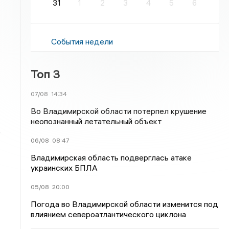
31
1
2
3
4
5
6
События недели
Топ 3
07/08
14:34
Во Владимирской области потерпел крушение
неопознанный летательный объект
е
06/08
08:47
Владимирская область подверглась атаке
украинских БПЛА
05/08
20:00
Погода во Владимирской области изменится под
влиянием североатлантического циклона