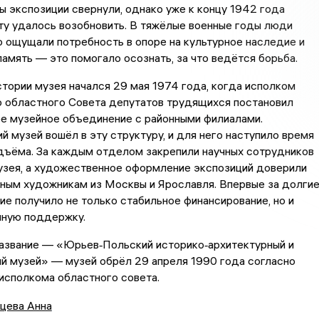
ы экспозиции свернули, однако уже к концу 1942 года
ту удалось возобновить. В тяжёлые военные годы люди
 ощущали потребность в опоре на культурное наследие и
амять — это помогало осознать, за что ведётся борьба.
стории музея начался 29 мая 1974 года, когда исполком
 областного Совета депутатов трудящихся постановил
ое музейное объединение с районными филиалами.
 музей вошёл в эту структуру, и для него наступило время
дъёма. За каждым отделом закрепили научных сотрудников
узея, а художественное оформление экспозиций доверили
ным художникам из Москвы и Ярославля. Впервые за долги
е получило не только стабильное финансирование, но и
чную поддержку.
азвание — «Юрьев‑Польский историко‑архитектурный и
й музей» — музей обрёл 29 апреля 1990 года согласно
исполкома областного совета.
цева Анна