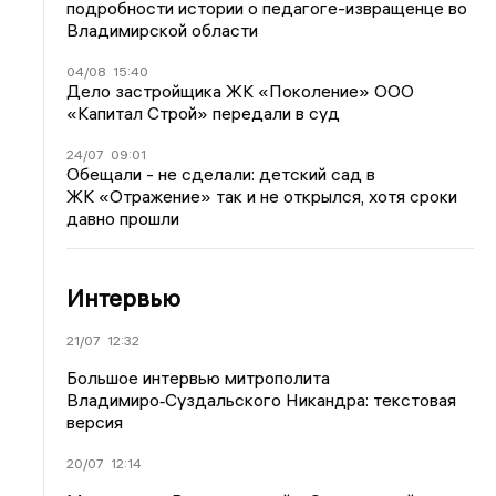
подробности истории о педагоге-извращенце во
Владимирской области
04/08
15:40
Дело застройщика ЖК «Поколение» ООО
«Капитал Строй» передали в суд
24/07
09:01
Обещали - не сделали: детский сад в
ЖК «Отражение» так и не открылся, хотя сроки
давно прошли
Интервью
21/07
12:32
Большое интервью митрополита
Владимиро‑Суздальского Никандра: текстовая
версия
20/07
12:14