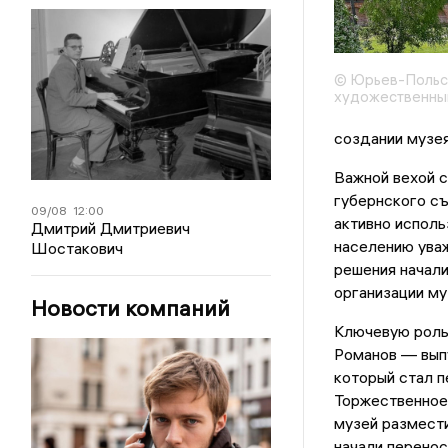
© Юрьев-Польск
художественны
создании музе
Важной вехой с
губернского съ
09/08
12:00
активно исполь
Дмитрий Дмитриевич
населению уваж
Шостакович
решения начал
организации му
Новости компаний
Ключевую роль
Романов — выпу
который стал п
Торжественное 
музей размести
начали перено