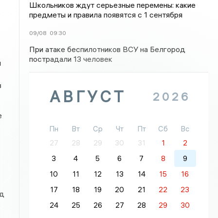
Школьников ждут серьезные перемены: какие
предметы и правила появятся с 1 сентября
09/08
09:30
При атаке беспилотников ВСУ на Белгород
пострадали 13 человек
и
в
АВГУСТ
2026
е
Пн
Вт
Ср
Чт
Пт
Сб
Вс
27
28
29
30
31
1
2
3
4
5
6
7
8
9
10
11
12
13
14
15
16
17
18
19
20
21
22
23
уд
24
25
26
27
28
29
30