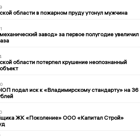
9
кой области в пожарном пруду утонул мужчина
1
механический завод» за первое полугодие увеличил
раза
4
ской области потерпел крушение неопознанный
 объект
30
ЧОП подал иск к «Владимирскому стандарту» на 36
ублей
0
йщика ЖК «Поколение» ООО «Капитал Строй»
уд
2