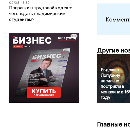
05/08
13:32
Поправки в трудовой кодекс:
чего ждать владимирским
Коммент
студентам?
Другие но
Евдокию
Лопухину
насильно
постригли в
монахини в 16
году
Главные н