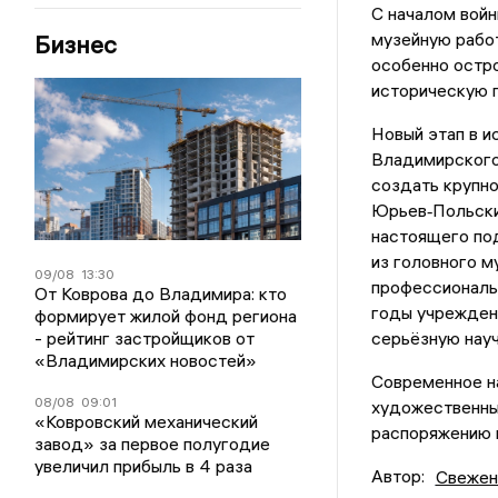
С началом войн
музейную рабо
Бизнес
особенно остро
историческую п
Новый этап в и
Владимирского
создать крупн
Юрьев‑Польский
настоящего по
из головного м
09/08
13:30
профессиональ
От Коврова до Владимира: кто
годы учреждени
формирует жилой фонд региона
- рейтинг застройщиков от
серьёзную нау
«Владимирских новостей»
Современное н
08/08
09:01
художественны
«Ковровский механический
распоряжению 
завод» за первое полугодие
увеличил прибыль в 4 раза
Автор:
Свежен