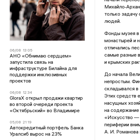
Михайло‑Архан
только задачу 
людей.
Фонды музея в 
монастырей и 
отличались пе
06/08
13:05
самые разные в
АНО «Обнимаю сердцем»
запустила связь на
и крымских рак
инфраструктуре Билайна для
До начала Вел
поддержки инклюзивных
проектов
непростым. Фин
складывался в
06/08
12:34
Этих средств е
GloraX открыл продажи квартир
насущных хозя
во второй очереди проекта
на содержание 
«Октябрьский» во Владимире
«Искусство — н
05/08
21:19
периферии вни
Автокредитный портфель Банка
А. И. Романова
Уралсиб вырос на 23%