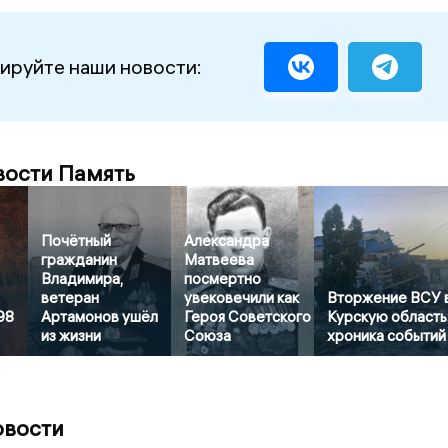
ируйте наши новости:
вости Память
Почётный
Александра
гражданин
Матвеева
Владимира,
посмертно
ветеран
увековечили как
Вторжение ВСУ 
98
Артамонов ушёл
Героя Советского
Курскую область
из жизни
Союза
хроника событий
овости