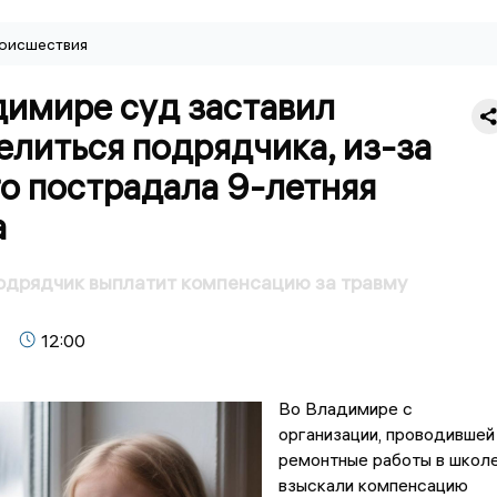
оисшествия
димире суд заставил
литься подрядчика, из-за
о пострадала 9-летняя
а
одрядчик выплатит компенсацию за травму
12:00
Во Владимире с
организации, проводившей
ремонтные работы в школе
взыскали компенсацию