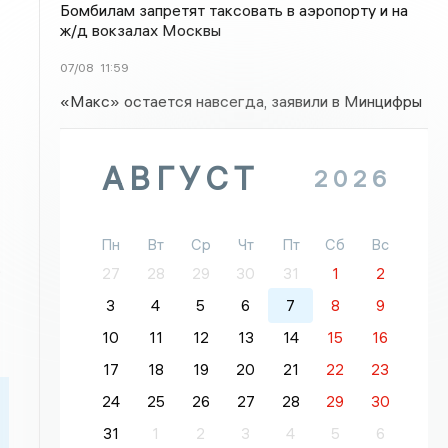
Бомбилам запретят таксовать в аэропорту и на
ж/д вокзалах Москвы
07/08
11:59
«Макс» остается навсегда, заявили в Минцифры
АВГУСТ
2026
Пн
Вт
Ср
Чт
Пт
Сб
Вс
.
27
28
29
30
31
1
2
3
4
5
6
7
8
9
10
11
12
13
14
15
16
17
18
19
20
21
22
23
24
25
26
27
28
29
30
31
1
2
3
4
5
6