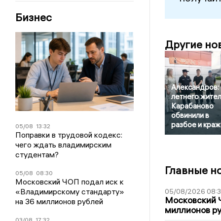
Бизнес
Другие но
Александров: 
летнего жител
Карабаново
обвинили в
разбое и краж
05/08
13:32
Поправки в трудовой кодекс:
чего ждать владимирским
студентам?
Главные н
05/08
08:30
Московский ЧОП подал иск к
«Владимирскому стандарту»
05/08/2026 08:
Московский 
на 36 миллионов рублей
миллионов р
03/08
17:32