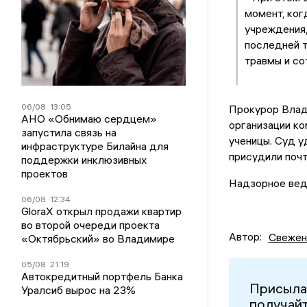
момент, ког
учреждения,
последней т
травмы и со
06/08
13:05
Прокурор Влади
АНО «Обнимаю сердцем»
организации к
запустила связь на
ученицы. Суд у
инфраструктуре Билайна для
присудили почт
поддержки инклюзивных
проектов
Надзорное вед
06/08
12:34
GloraX открыл продажи квартир
во второй очереди проекта
Автор:
Свежен
«Октябрьский» во Владимире
05/08
21:19
Автокредитный портфель Банка
Присыла
Уралсиб вырос на 23%
получайт