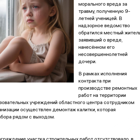
морального вреда за
травму, полученную 9-
летней ученицей. В
надзорное ведомство
обратился местный житель
заявивший о вреде,
нанесённом его
несовершеннолетней
дочери.
В рамках исполнения
контракта при
производстве ремонтных
работ на территории
азовательных учреждений областного центра сотрудником
анизации осуществлен демонтаж калитки, которая
абора рядом с выходом.
ограждение участка строительных работ отсутствовало, в