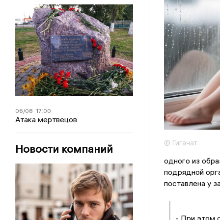
06/08
17:00
Атака мертвецов
© Гигачат
Новости компаний
одного из обр
подрядной орг
поставлена у з
- При этом 