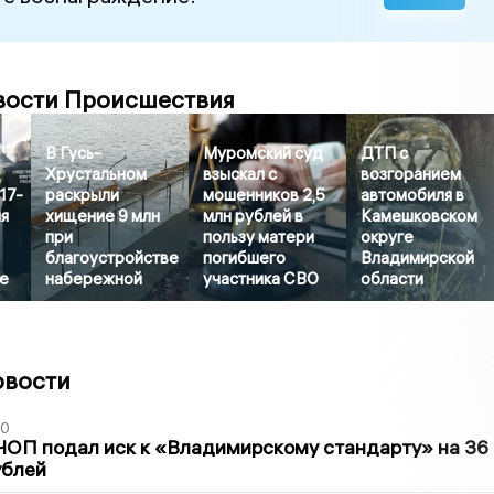
вости Происшествия
В Гусь-
Муромский суд
ДТП с
Хрустальном
взыскал с
возгоранием
17-
раскрыли
мошенников 2,5
автомобиля в
я
хищение 9 млн
млн рублей в
Камешковском
при
пользу матери
округе
благоустройстве
погибшего
Владимирской
е
набережной
участника СВО
области
овости
30
ЧОП подал иск к «Владимирскому стандарту» на 36
ублей