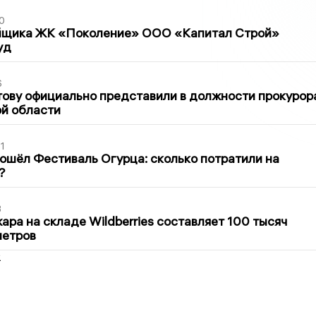
0
йщика ЖК «Поколение» ООО «Капитал Строй»
уд
6
ову официально представили в должности прокурор
й области
1
ошёл Фестиваль Огурца: сколько потратили на
?
3
ра на складе Wildberries составляет 100 тысяч
метров
2