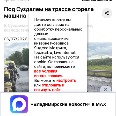
Под Суздалем на трассе сгорела
машина
Нажимая кнопку вы
даете согласие на
В Суздальском районе загорелся автомобиль,
обработку персональных
последствия устранены
данных
с использованием
06/07/2026
15:00
интернет-сервиса
Яндекс.Метрика,
top.mail.ru, LiveInternet.
На сайте используются
cookie. Оставаясь на
сайте, вы принимаете
все условия
использования.
Вы можете
настроить
или
отклонить и
покинуть сайт
Принять