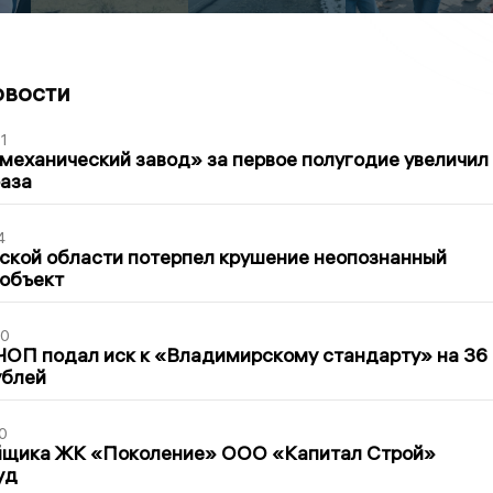
овости
1
механический завод» за первое полугодие увеличил
раза
4
ской области потерпел крушение неопознанный
 объект
30
ЧОП подал иск к «Владимирскому стандарту» на 36
ублей
0
йщика ЖК «Поколение» ООО «Капитал Строй»
уд