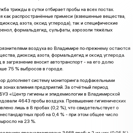
ба трижды в сутки отбирает пробы на всех постах.
я как распространённые примеси (взвешенные вещества,
диоксид азота, оксид углерода), так и специфические
фенол, формальдегид, сульфаты, аэрозоли тяжёлых
рязнителями воздуха во Владимире по‑прежнему остаются
ества, диоксид азота, формальдегид и оксид углерода.
 в загрязнение вносит автотранспорт - на его долю
ыше 75 % выбросов в городе.
ор дополняет систему мониторинга подфакельными
 зонах влияния предприятий. За отчётный период
БУЗ «Центр гигиены и эпидемиологии в Владимирской
едовали 4643 пробы воздуха. Превышение гигиенических
влено лишь в 8 пробах (0,2 %), что свидетельствует о
нестандартных проб на 0,4 % - при этом общее число
ыросло на 23 %.
селениях проанализировано 3468 проб: в 2 из них (0,05 %)