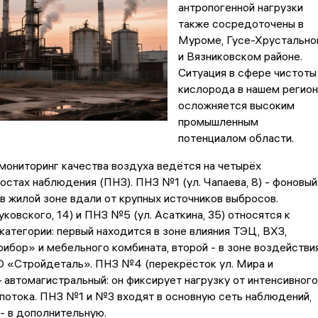
антропогенной нагрузки
также сосредоточены в
Муроме, Гусе-Хрустальн
и Вязниковском районе.
Ситуация в сфере чистоты
кислорода в нашем регио
осложняется высоким
промышленным
потенциалом области.
ониторинг качества воздуха ведётся на четырёх
остах наблюдения (ПНЗ). ПНЗ №1 (ул. Чапаева, 8) - фоновый
в жилой зоне вдали от крупных источников выбросов.
ковского, 14) и ПНЗ №5 (ул. Асаткина, 35) относятся к
атегории: первый находится в зоне влияния ТЭЦ, ВХЗ,
ибор» и мебельного комбината, второй - в зоне воздействи
О «Стройдеталь». ПНЗ №4 (перекрёсток ул. Мира и
— автомагистральный: он фиксирует нагрузку от интенсивного
потока. ПНЗ №1 и №3 входят в основную сеть наблюдений,
 в дополнительную.