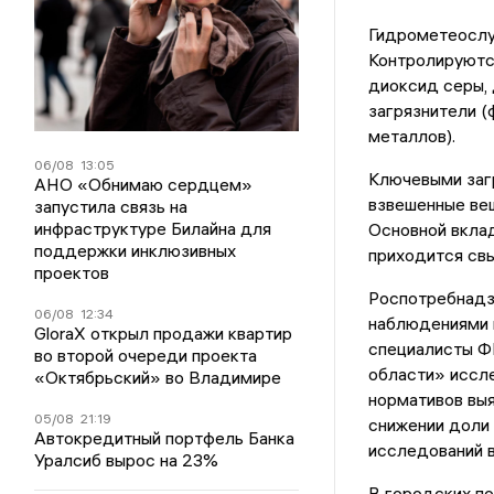
Гидрометеослуж
Контролируютс
диоксид серы, 
загрязнители (
металлов).
06/08
13:05
Ключевыми заг
АНО «Обнимаю сердцем»
взвешенные вещ
запустила связь на
инфраструктуре Билайна для
Основной вклад
поддержки инклюзивных
приходится св
проектов
Роспотребнадз
06/08
12:34
наблюдениями в
GloraX открыл продажи квартир
специалисты Ф
во второй очереди проекта
области» иссл
«Октябрьский» во Владимире
нормативов выя
05/08
21:19
снижении доли 
Автокредитный портфель Банка
исследований в
Уралсиб вырос на 23%
В городских по