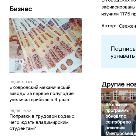
зафиксированы 
Бизнес
изучили 1175 п
Автор:
Свежен
Подписы
узнавать
08/08
09:01
Другие но
«Ковровский механический
завод» за первое полугодие
увеличил прибыль в 4 раза
Школьные
программы
05/08
13:32
Поправки в трудовой кодекс:
обновят с
чего ждать владимирским
сентября по
решению
студентам?
Минпросвеще