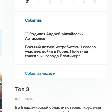
31
1
2
3
4
5
6
События
:
Родился Андрей Михайлович
Артамонов
Военный летчик-истребитель 1 класса,
участник войны в Корее. Почетный
гражданин города Владимира.
События недели
цо
й
Топ 3
07/08
14:34
я
Во Владимирской области потерпел крушение
ра