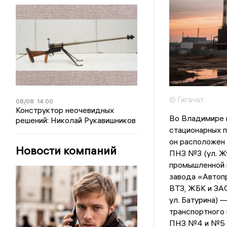
© Гигачат
08/08
14:00
Конструктор неочевидных
Во Владимире м
решений: Николай Рукавишников
стационарных п
он расположен 
Новости компаний
ПНЗ №3 (ул. Жу
промышленной к
завода «Автопр
ВТЗ, ЖБК и ЗА
ул. Батурина) 
транспортного 
ПНЗ №4 и №5 -