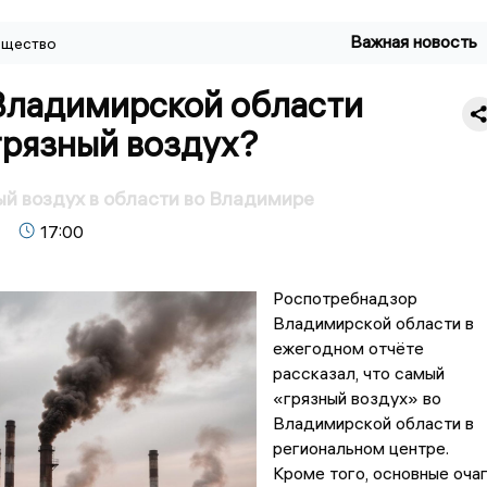
Важная новость
щество
 Владимирской области
грязный воздух?
й воздух в области во Владимире
17:00
Роспотребнадзор
Владимирской области в
ежегодном отчёте
рассказал, что самый
«грязный воздух» во
Владимирской области в
региональном центре.
Кроме того, основные оча