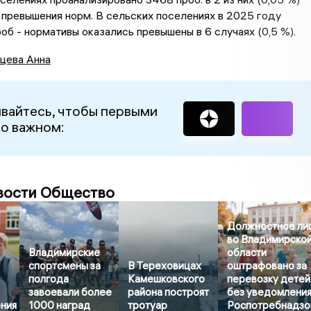
превышения норм. В сельских поселениях в 2025 году
роб - нормативы оказались превышены в 6 случаях (0,5 %).
цева Анна
вайтесь, чтобы первыми
 о важном:
вости Общество
Должностное ли
во Владимирско
Владимирские
области
спортсмены за
В Тереховицах
оштрафовано за
полгода
Камешковского
перевозку детей
завоевали более
района построят
без уведомлени
ния
1000 наград
тротуар
Роспотребнадзо