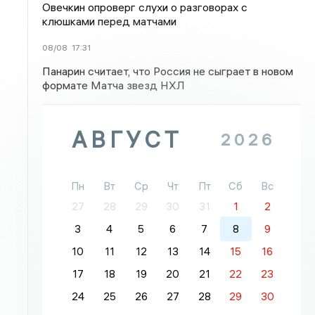
Овечкин опроверг слухи о разговорах с
клюшками перед матчами
08/08
17:31
Панарин считает, что Россия не сыграет в новом
формате Матча звезд НХЛ
АВГУСТ
2026
Пн
Вт
Ср
Чт
Пт
Сб
Вс
27
28
29
30
31
1
2
3
4
5
6
7
8
9
10
11
12
13
14
15
16
17
18
19
20
21
22
23
24
25
26
27
28
29
30