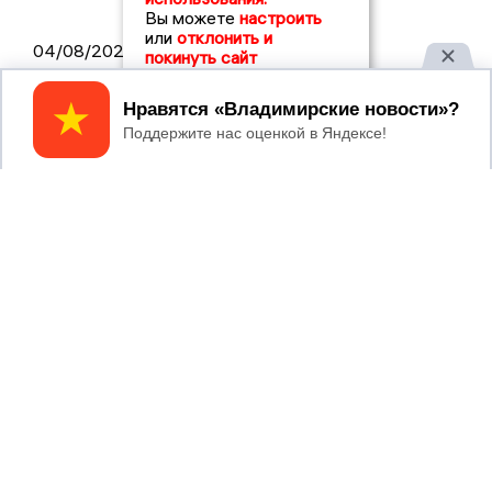
Вы можете
настроить
или
отклонить и
04/08/2026 09:01
покинуть сайт
В Суздале прошёл Фестиваль Огурца:
Принять
сколько потратили на организацию?
2017 © NEWSVLADIMIR.RU | СИ
ВЛАДИМИРСКИЕ
«Информационное агентство
НОВОСТИ
Владимирские новости»
Учредитель (соучредители): Общество с ограниченной
ответственностью «РЕГИОНАЛЬНЫЕ НОВОСТИ» (ОГРН
1107154017354)
Главный редактор: Мазов С. А.
8 (4922) 666916
Телефон редакции:
info@newsvladimir.ru
Электронная почта редакции:
,
reklama@newsvladimir.ru