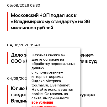
05/08/2026 08:30
Московский ЧОП подал иск к
«Владимирскому стандарту» на 36
миллионов рублей
04/08/2026 15:40
Дело застройщика ЖК «Поколение»
Нажимая кнопку вы
даете согласие на
ООО «Капитал Строй» передали в суд
обработку персональных
данных
с использованием
интернет-сервиса
04/08/2026 11:36
Яндекс.Метрика,
top.mail.ru, LiveInternet.
Юлию Калистову официально
На сайте используются
cookie. Оставаясь на
представили в должности прокурора
сайте, вы принимаете
Владимирской области
все условия
использования.