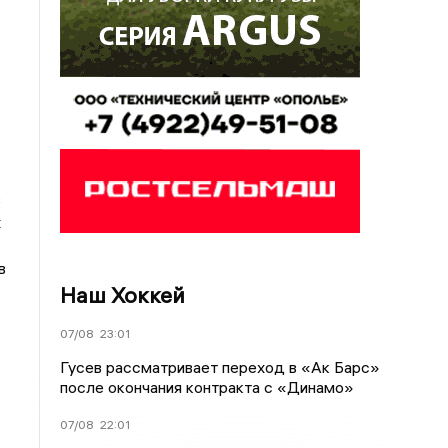
в
х
в
Наш Хоккей
07/08
23:01
Гусев рассматривает переход в «Ак Барс»
после окончания контракта с «Динамо»
07/08
22:01