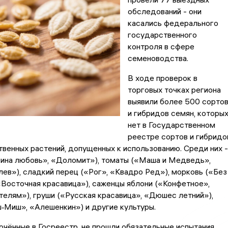
обследований - они
касались федерального
государственного
контроля в сфере
семеноводства.
В ходе проверок в
торговых точках региона
выявили более 500 сорто
и гибридов семян, которы
нет в Государственном
реестре сортов и гибридо
венных растений, допущенных к использованию. Среди них -
кина любовь», «Доломит»), томаты («Маша и Медведь»,
ев»), сладкий перец («Рог», «Квадро Ред»), морковь («Без
Восточная красавица»), саженцы яблони («Конфетное»,
елям»), груши («Русская красавица», «Дюшес летний»),
‑Миш», «Алешенкин») и другие культуры.
ючённые в Госреестр, не прошли обязательные испытания,