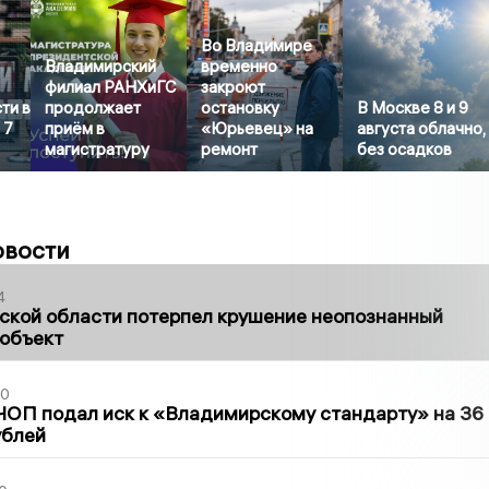
Во Владимире
Владимирский
временно
филиал РАНХиГС
закроют
ти в
продолжает
остановку
В Москве 8 и 9
 7
приём в
«Юрьевец» на
августа облачно,
магистратуру
ремонт
без осадков
овости
4
ской области потерпел крушение неопознанный
 объект
30
ЧОП подал иск к «Владимирскому стандарту» на 36
ублей