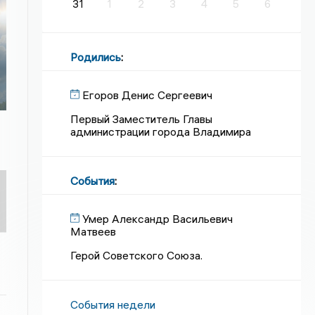
31
1
2
3
4
5
6
Родились
:
Егоров Денис Сергеевич
Первый Заместитель Главы
администрации города Владимира
События
:
Умер Александр Васильевич
Матвеев
Герой Советского Союза.
События недели