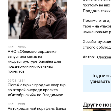
поэтому на ни
Продажа таких
Помимо этого, 
таре - на упак
наименование р
Хозяйствующим
строго соблюд
06/08
13:05
АНО «Обнимаю сердцем»
запустила связь на
Автор:
Свежен
инфраструктуре Билайна для
поддержки инклюзивных
проектов
Подписы
узнавать
06/08
12:34
GloraX открыл продажи квартир
во второй очереди проекта
«Октябрьский» во Владимире
Другие но
05/08
21:19
Автокредитный портфель Банка