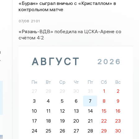
«Буран» сыграл вничью с «Кристаллом» в
контрольном матче
07/08
21:01
«Рязань-ВДВ» победила на ЦСКА-Арене со
счётом 4:2
и
АВГУСТ
.
2026
Пн
Вт
Ср
Чт
Пт
Сб
Вс
27
28
29
30
31
1
2
3
4
5
6
7
8
9
10
11
12
13
14
15
16
17
18
19
20
21
22
23
24
25
26
27
28
29
30