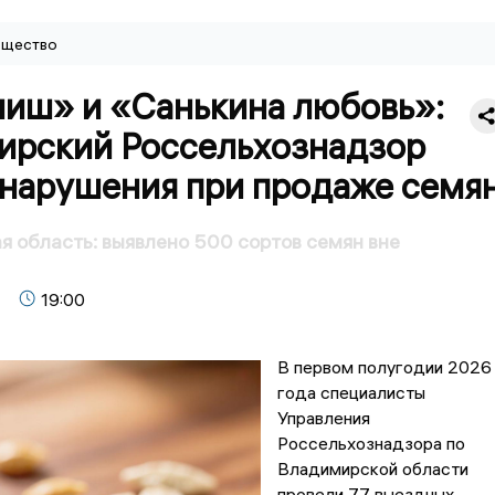
щество
иш» и «Санькина любовь»:
ирский Россельхознадзор
 нарушения при продаже семя
 область: выявлено 500 сортов семян вне
19:00
В первом полугодии 2026
года специалисты
Управления
Россельхознадзора по
Владимирской области
провели 77 выездных