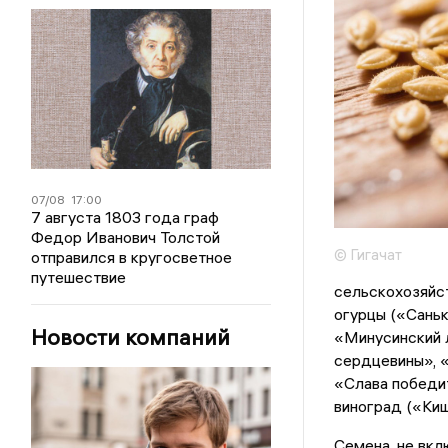
07/08
17:00
7 августа 1803 года граф
Федор Иванович Толстой
© Гигачат
отправился в кругосветное
путешествие
сельскохозяйст
огурцы («Сань
Новости компаний
«Минусинский л
сердцевины», «
«Слава победит
виноград («Киш
Семена, не вкл