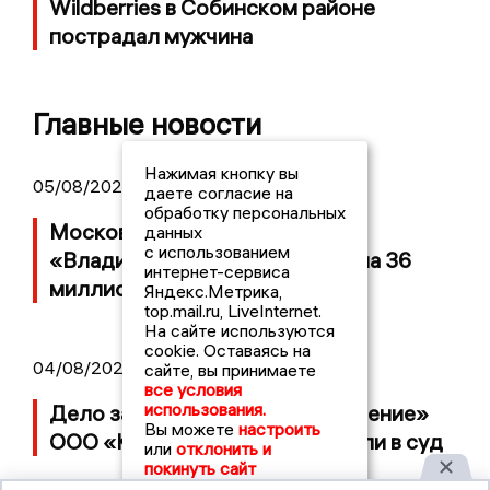
Wildberries в Собинском районе
пострадал мужчина
Главные новости
Нажимая кнопку вы
05/08/2026 08:30
даете согласие на
обработку персональных
Московский ЧОП подал иск к
данных
с использованием
«Владимирскому стандарту» на 36
интернет-сервиса
миллионов рублей
Яндекс.Метрика,
top.mail.ru, LiveInternet.
На сайте используются
cookie. Оставаясь на
04/08/2026 15:40
сайте, вы принимаете
все условия
использования.
Дело застройщика ЖК «Поколение»
Вы можете
настроить
ООО «Капитал Строй» передали в суд
или
отклонить и
покинуть сайт