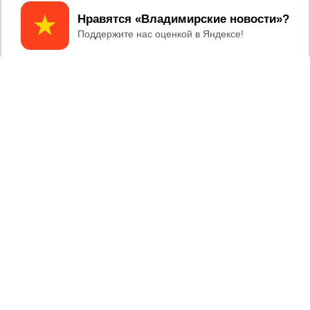
Принять
04/08/2026 11:36
Юлию Калистову официально
представили в должности прокурора
Владимирской области
04/08/2026 09:01
В Суздале прошёл Фестиваль Огурца:
сколько потратили на организацию?
03/08/2026 14:13
Площадь пожара на складе Wildberries
составляет 100 тысяч квадратных
метров