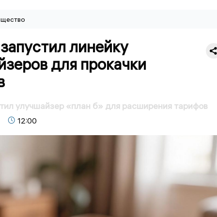
щество
 запустил линейку
йзеров для прокачки
в
тил улучшайзер «план б» для расширения тарифов
12:00