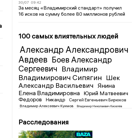
30/07
09:42
За месяц «Владимирский стандарт» получил
16 исков на сумму более 80 миллионов рублей
а
100 самых влиятельных людей
Александр Александрович
Авдеев
Боев Александр
Сергеевич
Владимир
Владимирович Сипягин
Шек
Александр Васильевич
Янина
Елена Владимировна
Юрий Матвеевич
Федоров
Никандр
Сергей Евгеньевич Бирюков
Владимир Алексеевич Куимов
Владимир Николаевич Киселёв
Расследования