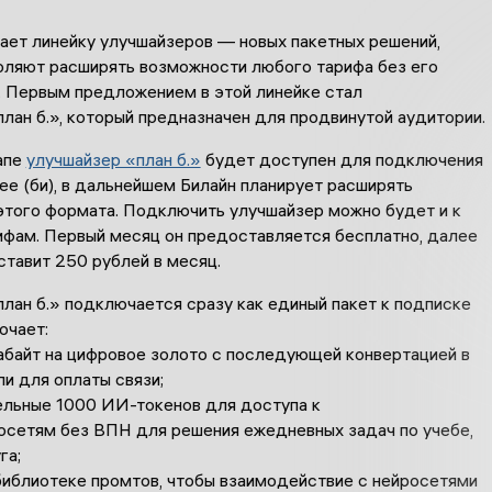
ает линейку улучшайзеров — новых пакетных решений,
оляют расширять возможности любого тарифа без его
. Первым предложением в этой линейке стал
лан б.», который предназначен для продвинутой аудитории.
апе
улучшайзер «план б.»
будет доступен для подключения
ee (би), в дальнейшем Билайн планирует расширять
этого формата. Подключить улучшайзер можно будет и к
ифам. Первый месяц он предоставляется бесплатно, далее
тавит 250 рублей в месяц.
лан б.» подключается сразу как единый пакет к подписке
ючает:
байт на цифровое золото с последующей конвертацией в
и для оплаты связи;
ьные 1000 ИИ-токенов для доступа к
осетям без ВПН для решения ежедневных задач по учебе,
га;
иблиотеке промтов, чтобы взаимодействие с нейросетями