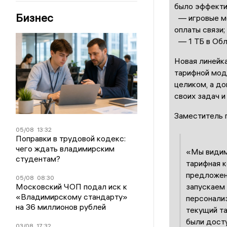
было эффекти
Бизнес
— игровые ме
оплаты связи;
— 1 ТБ в Обла
Новая линейк
тарифной моде
целиком, а до
своих задач и
Заместитель 
05/08
13:32
Поправки в трудовой кодекс:
чего ждать владимирским
«Мы видим,
студентам?
тарифная к
предложен
05/08
08:30
запускаем 
Московский ЧОП подал иск к
«Владимирскому стандарту»
персонализ
на 36 миллионов рублей
текущий та
были досту
03/08
17:32