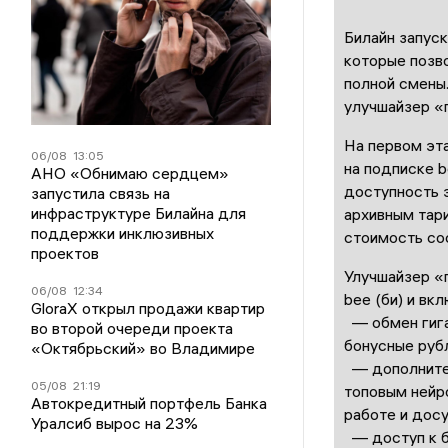
Билайн запуск
которые позв
полной смены
улучшайзер «п
На первом эт
06/08
13:05
на подписке b
АНО «Обнимаю сердцем»
доступность 
запустила связь на
инфраструктуре Билайна для
архивным тар
поддержки инклюзивных
стоимость сос
проектов
Улучшайзер «п
06/08
12:34
bee (би) и вкл
GloraX открыл продажи квартир
— обмен гига
во второй очереди проекта
бонусные рубл
«Октябрьский» во Владимире
— дополнител
05/08
21:19
топовым нейр
Автокредитный портфель Банка
работе и досу
Уралсиб вырос на 23%
— доступ к б