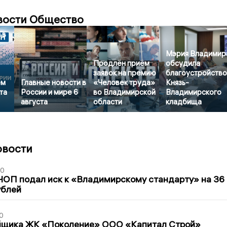
вости Общество
 в
Мэрия Владимир
Продлён приём
обсудила
заявок на премию
благоустройств
ем
Главные новости в
«Человек труда»
Князь-
та
России и мире 6
во Владимирской
Владимирского
августа
области
кладбища
овости
30
ЧОП подал иск к «Владимирскому стандарту» на 36
ублей
0
йщика ЖК «Поколение» ООО «Капитал Строй»