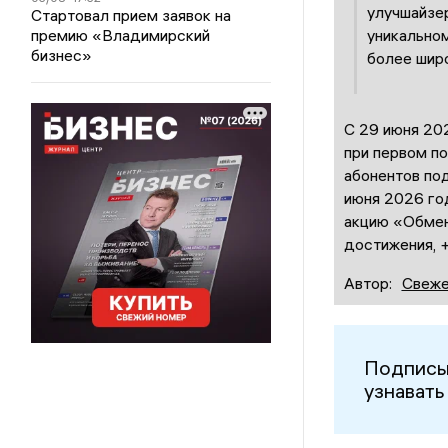
улучшайзер
Стартовал прием заявок на
уникальном
премию «Владимирский
бизнес»
более шир
С 29 июня 202
при первом п
абонентов под
июня 2026 год
акцию «Обмен 
достижения, 
Автор:
Свеже
Подписы
узнавать