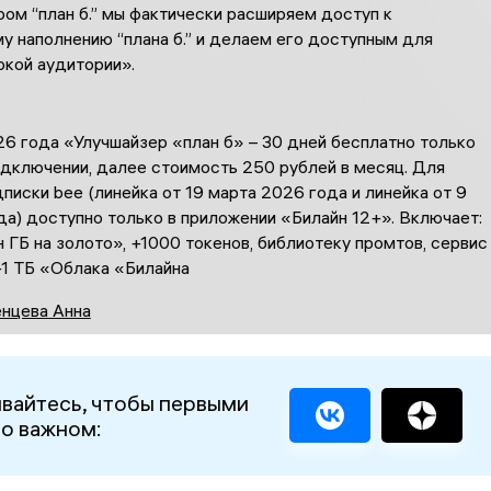
ом “план б.” мы фактически расширяем доступ к
у наполнению “плана б.” и делаем его доступным для
окой аудитории».
6 года «Улучшайзер «план б» – 30 дней бесплатно только
одключении, далее стоимость 250 рублей в месяц. Для
писки bee (линейка от 19 марта 2026 года и линейка от 9
а) доступно только в приложении «Билайн 12+». Включает:
ГБ на золото», +1000 токенов, библиотеку промтов, сервис
+1 ТБ «Облака «Билайна
нцева Анна
вайтесь, чтобы первыми
 о важном: