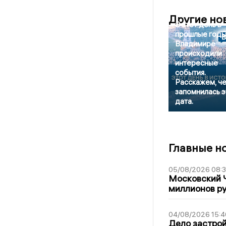
Другие но
В этот день в
прошлые годы
Владимире
происходили
интересные
события.
Расскажем, ч
запомнилась э
дата.
Главные н
05/08/2026 08:
Московский 
миллионов р
04/08/2026 15:4
Дело застро