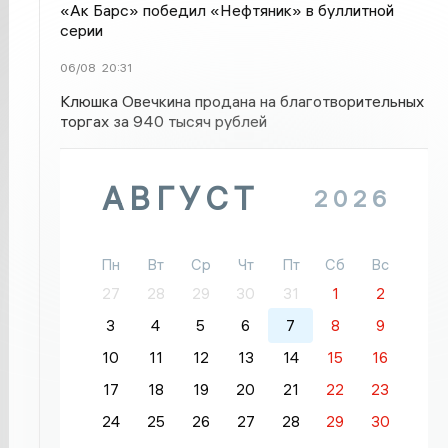
«Ак Барс» победил «Нефтяник» в буллитной
серии
06/08
20:31
Клюшка Овечкина продана на благотворительных
торгах за 940 тысяч рублей
АВГУСТ
2026
Пн
Вт
Ср
Чт
Пт
Сб
Вс
27
28
29
30
31
1
2
3
4
5
6
7
8
9
10
11
12
13
14
15
16
17
18
19
20
21
22
23
24
25
26
27
28
29
30