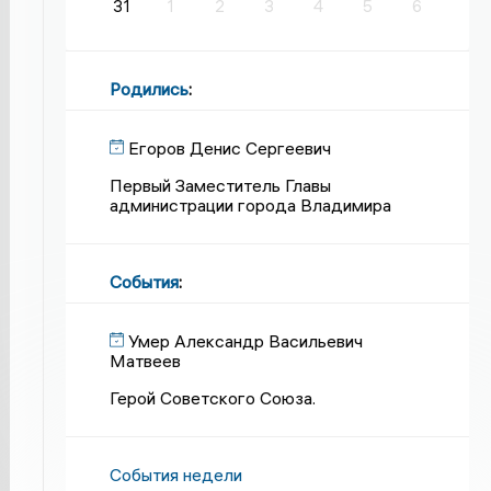
31
1
2
3
4
5
6
Родились
:
Егоров Денис Сергеевич
Первый Заместитель Главы
администрации города Владимира
События
:
Умер Александр Васильевич
Матвеев
Герой Советского Союза.
События недели