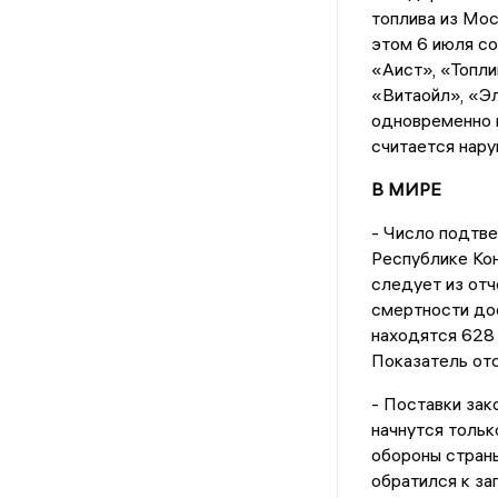
топлива из Мос
этом 6 июля с
«Аист», «Топл
«Витаойл», «Э
одновременно п
считается нар
В МИРЕ
- Число подтв
Республике Кон
следует из отч
смертности дос
находятся 628
Показатель отс
- Поставки зак
начнутся толь
обороны стран
обратился к за