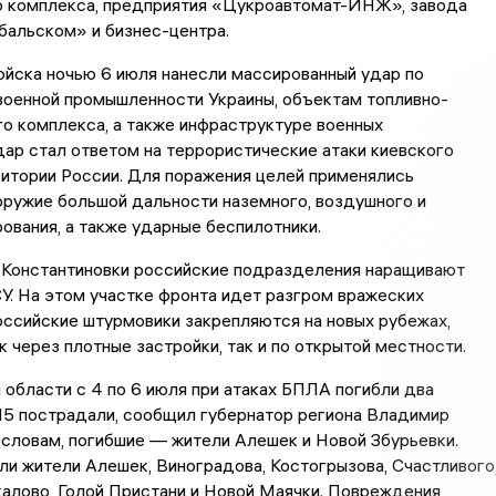
о комплекса, предприятия «Цукроавтомат-ИНЖ», завода
бальском» и бизнес-центра.
ойска ночью 6 июля нанесли массированный удар по
военной промышленности Украины, объектам топливно-
о комплекса, а также инфраструктуре военных
ар стал ответом на террористические атаки киевского
итории России. Для поражения целей применялись
оружие большой дальности наземного, воздушного и
ования, а также ударные беспилотники.
я Константиновки российские подразделения наращивают
У. На этом участке фронта идет разгром вражеских
оссийские штурмовики закрепляются на новых рубежах,
к через плотные застройки, так и по открытой местности.
 области с 4 по 6 июля при атаках БПЛА погибли два
15 пострадали, сообщил губернатор региона Владимир
 словам, погибшие — жители Алешек и Новой Збурьевки.
ли жители Алешек, Виноградова, Костогрызова, Счастливого
калово, Голой Пристани и Новой Маячки. Повреждения