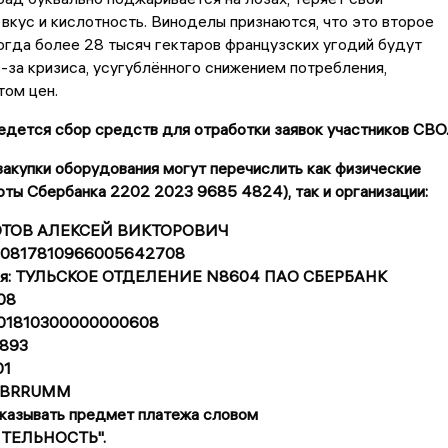
вкус и кислотность. Виноделы признаются, что это второе
огда более 28 тысяч гектаров французских угодий будут
-за кризиса, усугублённого снижением потребления,
том цен.
дется сбор средств для отработки заявок участников СВО
акупки оборудования могут перечислить как физические
рты Сбербанка 2202 2023 9685 4824), так и организации:
ЗОТОВ АЛЕКСЕЙ ВИКТОРОВИЧ
 40817810966005642708
еля: ТУЛЬСКОЕ ОТДЕЛЕНИЕ N8604 ПАО СБЕРБАНК
08
0101810300000000608
893
01
SABRRUMM
указывать предмет платежа словом
ТЕЛЬНОСТЬ".