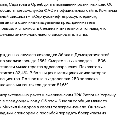
квы, Саратова и Оренбурга в повышении розничных цен. Об
ообщила пресс-служба ФАС на официальном сайте. Компании
ивный синдикат», «Серпуховнефтепродуктсервис»,
легант» и один индивидуальный предприниматель
овысили стоимость бензина и дизельного топлива, что
ушением антимонопольного законодательства.
ержденных случаев лихорадки Эбола в Демократической
го увеличилось до 1561. Смертельных исходов — 506,
етности министерства здравоохранения. Показатель
тигает 32,4%. В больницах и медицинских изоляторах
 пациентов. Полностью выздоровели 253 человека.
леживания контактов достиг 81,6%.
онтрактованных ракет к американским ЗРК Patriot на Украину
ко в следующем году. Об этом 6 июля сообщил министр
ы Михаил Федоров в своем телеграм-канале. Он также
падным спонсорам с просьбой передать боеприпасы из