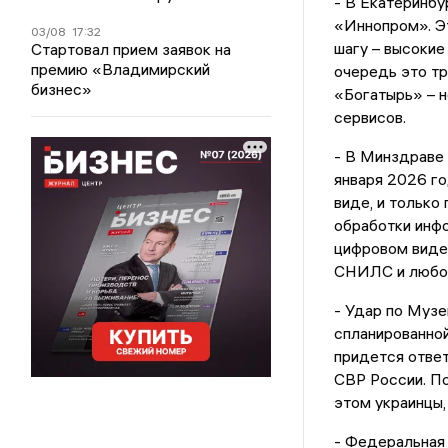
- В Екатеринб
«Иннопром». Э
03/08
17:32
шагу – высокие
Стартовал прием заявок на
премию «Владимирский
очередь это тр
бизнес»
«Богатырь» – 
сервисов.
- В Минздраве 
января 2026 го
виде, и только
обработки инфо
цифровом виде 
СНИЛС и любое
- Удар по Муз
спланированной
придется ответ
СВР России. По
этом украинцы,
- Федеральная