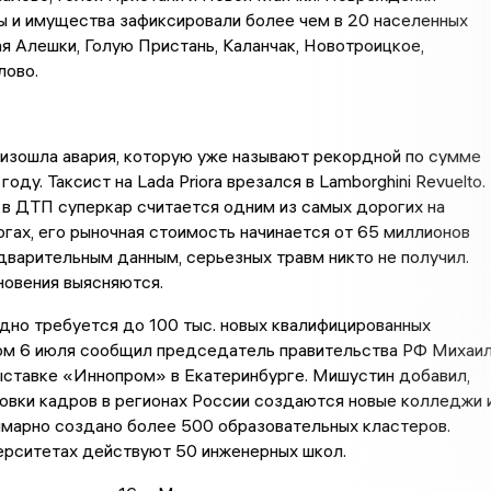
ы и имущества зафиксировали более чем в 20 населенных
ая Алешки, Голую Пристань, Каланчак, Новотроицкое,
лово.
изошла авария, которую уже называют рекордной по сумме
оду. Таксист на Lada Priora врезался в Lamborghini Revuelto.
в ДТП суперкар считается одним из самых дорогих на
гах, его рыночная стоимость начинается от 65 миллионов
дварительным данным, серьезных травм никто не получил.
новения выясняются.
дно требуется до 100 тыс. новых квалифицированных
том 6 июля сообщил председатель правительства РФ Михаи
ыставке «Иннопром» в Екатеринбурге. Мишустин добавил,
овки кадров в регионах России создаются новые колледжи 
ммарно создано более 500 образовательных кластеров.
ерситетах действуют 50 инженерных школ.