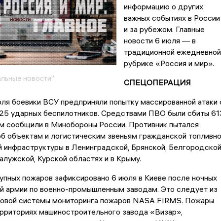
информацию о других
важных событиях в России
и за рубежом. Главные
новости 6 июля — в
традиционной ежедневной
рубрике «Россия и мир».
льные новости"
СПЕЦОПЕРАЦИЯ
июля боевики ВСУ предприняли попытку массированной атаки 
25 ударных беспилотников. Средствами ПВО были сбиты 61
ом сообщили в Минобороны России. Противник пытался
б объектам и логистическим звеньям гражданской топливно
 инфраструктуры в Ленинградской, Брянской, Белгородской
алужской, Курской областях и в Крыму.
упных пожаров зафиксировано 6 июля в Киеве после ночных
й армии по военно-промышленным заводам. Это следует из
ковой системы мониторинга пожаров NASA FIRMS. Пожары
ерриториях машиностроительного завода «Визар»,