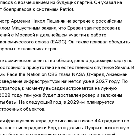
пасов с возмещением из будущих партий. Он указал на
 боеприпасов к системам Patriot.
истр Армении Никол Пашинян на встрече с российским
лом Мишустиным заявил, что Ереван заинтересован в
ений с Москвой и дальнейшем участии в работе
кономического союза (ЕАЭС). Он также призвал обсудить
росы в отношениях стран.
е космическое агентство обнародовало дорожную карту по
остоянного присутствия на естественном спутнике Земли. В
мы Face the Nation on CBS глава NASA Джаред Айзекман
озведение инфраструктуры начнется уже в 2027 году. По
тратора, к моменту высадки астронавтов на лунную
2028 году там уже будет доставлен ровер и заложены
ы базы. На следующий год, в 2029-м, планируется
строенных объектов.
ая французская жара, достигавшая в июне 44 градусов по
ращает виноградники Бордо и долины Луары в выжженную
град буквально поджаривается на лозах, теряет свой