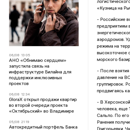
логистическог
«Кузница на Ры
- Российские в
предприятиям 
энергетическог
аэродромов. Уд
режима на терр
высокоточное 
06/08
13:05
морского базир
АНО «Обнимаю сердцем»
запустила связь на
- После взяти
инфраструктуре Билайна для
давление на ВС
поддержки инклюзивных
проектов
группировок. Р
продвигаясь ка
06/08
12:34
GloraX открыл продажи квартир
- В Херсонской
во второй очереди проекта
человека, еще 
«Октябрьский» во Владимире
Сальло. По его
Ранения получи
05/08
21:19
Автокредитный портфель Банка
Григорьевки, Ч