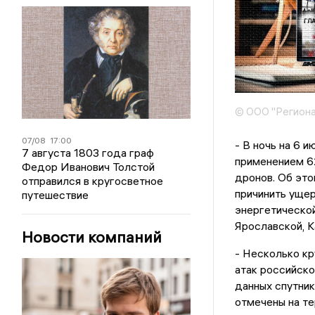
© ООО "Региона
07/08
17:00
- В ночь на 6 
7 августа 1803 года граф
применением 6
Федор Иванович Толстой
дронов. Об эт
отправился в кругосветное
причинить ущер
путешествие
энергетической
Ярославской, К
Новости компаний
- Несколько кр
атак российско
данных спутни
отмечены на т