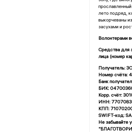
прославленный 
лето подряд, к
выкорчеваны из
засухами и рос
Волонтерами ве
Средства для з
лица (номер ка
Получатель: 
Номер счёта:
Банк получат
БИК: 0470036
Корр. счёт: 3
ИНН: 7707083
КПП: 7107020
SWIFT-код: 
Не забывайте 
"БЛАГОТВОРИ