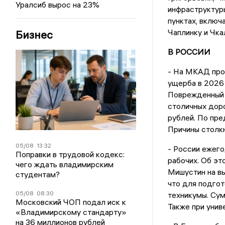
Уралсиб вырос на 23%
инфраструктур
пунктах, включ
Чаплинку и Чка
Бизнес
В РОССИИ
- На МКАД про
ущерба в 2026 г
Поврежденный 
столичных доро
рублей. По пре
Причины столк
05/08
13:32
- России ежего
Поправки в трудовой кодекс:
рабочих. Об э
чего ждать владимирским
Мишустин на в
студентам?
что для подгот
05/08
08:30
техникумы. Су
Московский ЧОП подал иск к
Также при унив
«Владимирскому стандарту»
на 36 миллионов рублей