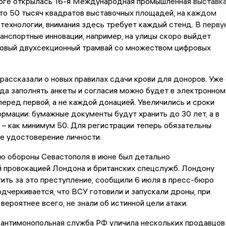
урге открылась 16-я Международная промышленная выставк
то 50 тысяч квадратов выставочных площадей, на каждом
 технологии, внимания здесь требует каждый стенд. В перву
анспортные инновации, например, на улицы скоро выйдет
новый двухсекционный трамвай со множеством цифровых
рассказали о новых правилах сдачи крови для доноров. Уже 
да заполнять анкеты и согласия можно будет в электронном
 перед первой, а не каждой донацией. Увеличились и сроки
рмации: бумажные документы будут хранить до 30 лет, а в
– как минимум 50. Для регистрации теперь обязательны
 удостоверение личности.
ею обороны Севастополя в июне был детально
 провокацией Лондона и британских спецслужб. Лондону
ить за это преступление, сообщили 6 июля в пресс-бюро
дчеркивается, что ВСУ готовили и запускали дроны, при
 вероятнее всего, не знали об истинной цели атаки.
 антимонопольная служба РФ уличила нескольких продавцов