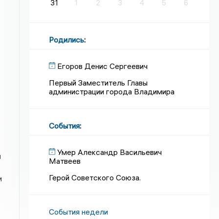
31
1
2
3
4
5
6
Родились
:
Егоров Денис Сергеевич
Первый Заместитель Главы
администрации города Владимира
События
:
Умер Александр Васильевич
л
Матвеев
Герой Советского Союза.
и
События недели