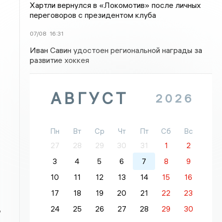
Хартли вернулся в «Локомотив» после личных
переговоров с президентом клуба
07/08
16:31
Иван Савин удостоен региональной награды за
развитие хоккея
АВГУСТ
2026
Пн
Вт
Ср
Чт
Пт
Сб
Вс
27
28
29
30
31
1
2
3
4
5
6
7
8
9
10
11
12
13
14
15
16
17
18
19
20
21
22
23
,
24
25
26
27
28
29
30