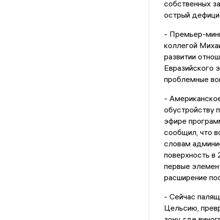
собственных за
острый дефицит
- Премьер-мин
коллегой Михаи
развитии отнош
Евразийского э
проблемные воп
- Американско
обустройству п
эфире програм
сообщил, что в
словам админис
поверхность в 
первые элемент
расширение по
- Сейчас палящ
Цельсию, прев
зону, где вино