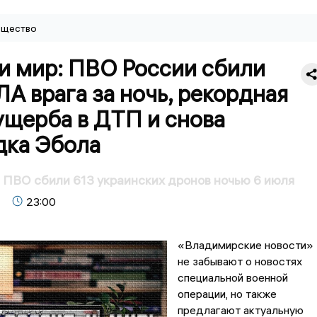
щество
и мир: ПВО России сбили
А врага за ночь, рекордная
ущерба в ДТП и снова
дка Эбола
ПВО сбили 613 украинских дронов ночью 6 июля
23:00
«Владимирские новости»
не забывают о новостях
специальной военной
операции, но также
предлагают актуальную