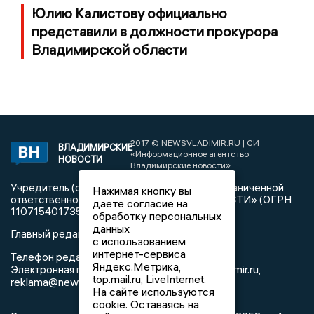
Юлию Калистову официально
представили в должности прокурора
Владимирской области
2017 © NEWSVLADIMIR.RU | СИ
ВЛАДИМИРСКИЕ
«Информационное агентство
НОВОСТИ
Владимирские новости»
Учредитель (соучредители): Общество с ограниченной
Нажимая кнопку вы
ответственностью «РЕГИОНАЛЬНЫЕ НОВОСТИ» (ОГРН
даете согласие на
1107154017354)
обработку персональных
данных
Главный редактор: Мазов С. А.
с использованием
интернет-сервиса
8 (4922) 666916
Телефон редакции:
Яндекс.Метрика,
info@newsvladimir.ru
Электронная почта редакции:
,
top.mail.ru, LiveInternet.
reklama@newsvladimir.ru
На сайте используются
cookie. Оставаясь на