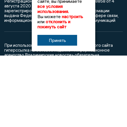
Регистрационный номер: серия Эл № ФС77-78858 от 4
сайте, вы принимаете
августа 2020 г. согласно выписке из реестра
все условия
зарегистрированных средств массовой информации
использования.
выдана Федеральной службой по надзору в сфере связи,
Вы можете
настроить
информационных технологий и массовых коммуникаций
или
отклонить и
покинуть сайт
Принять
При использовании любого материала с данного сайта
гиперссылка на Сетевое издание «Информационное
агентство Владимирские новости» обязательна.
Сообщения на сером фоне размещены на правах рекламы
@mazov
MAX
Написать директору в телеграм
или
О холдинге
Вакансии
Реклама
Дежурный по новостям
16+