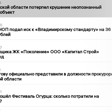
4
ской области потерпел крушение неопознанный
 объект
30
ЧОП подал иск к «Владимирскому стандарту» на 36
ублей
0
йщика ЖК «Поколение» ООО «Капитал Строй»
уд
6
ову официально представили в должности прокурор
й области
1
ошёл Фестиваль Огурца: сколько потратили на
?
2