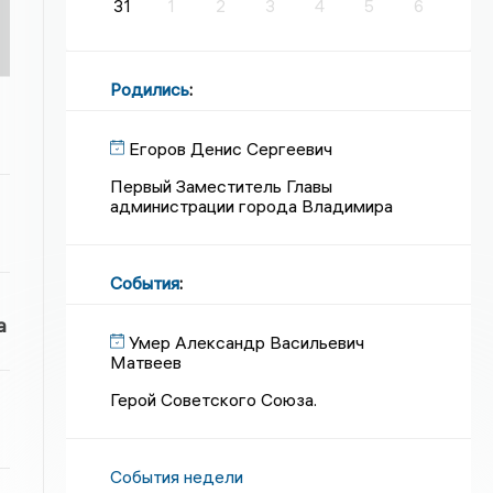
31
1
2
3
4
5
6
Родились
:
Егоров Денис Сергеевич
Первый Заместитель Главы
администрации города Владимира
События
:
а
Умер Александр Васильевич
Матвеев
Герой Советского Союза.
События недели