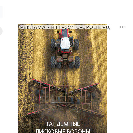
РЕКЛАМА • HTTPS://TC-OPOLIE.RU/