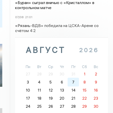
«Буран» сыграл вничью с «Кристаллом» в
контрольном матче
07/08
21:01
«Рязань-ВДВ» победила на ЦСКА-Арене со
счётом 4:2
АВГУСТ
2026
Пн
Вт
Ср
Чт
Пт
Сб
Вс
27
28
29
30
31
1
2
3
4
5
6
7
8
9
10
11
12
13
14
15
16
17
18
19
20
21
22
23
24
25
26
27
28
29
30