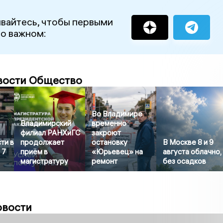
вайтесь, чтобы первыми
 о важном:
вости Общество
Во Владимире
Владимирский
временно
филиал РАНХиГС
закроют
ти в
продолжает
остановку
В Москве 8 и 9
 7
приём в
«Юрьевец» на
августа облачно,
магистратуру
ремонт
без осадков
овости