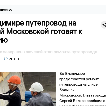
щество
димире путепровод на
й Московской готовят к
ию
е завершен ключевой этап ремонта путепровода
20:00
Во Владимире
продолжается ремонт
путепровода на улице
Большой
Московской. Глава города
Сергей Волков сообщил о