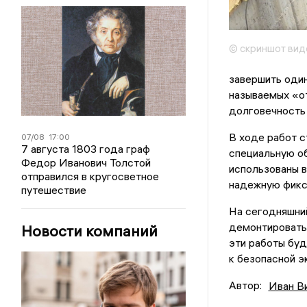
© скриншот вид
завершить один
называемых «от
долговечность 
В ходе работ с
07/08
17:00
7 августа 1803 года граф
специальную о
Федор Иванович Толстой
использованы 
отправился в кругосветное
надежную фикса
путешествие
На сегодняшни
демонтировать 
Новости компаний
эти работы буд
к безопасной э
Автор:
Иван В