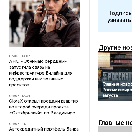
Подписы
узнавать
Другие но
06/08
13:05
АНО «Обнимаю сердцем»
запустила связь на
инфраструктуре Билайна для
поддержки инклюзивных
Главные новос
проектов
России и мире
августа
06/08
12:34
GloraX открыл продажи квартир
во второй очереди проекта
«Октябрьский» во Владимире
Главные н
05/08
21:19
Автокредитный портфель Банка