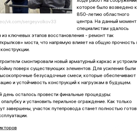
ходе работ на сооружении
которое было возведено к
850-летию областного
центра. На данный момент
ео/vk.com/sergeyvolkov33
специалистам удалось
 из ключевых этапов восстановления - ремонт так
крылков» моста, что напрямую влияет на общую прочность 
конструкции.
троители смонтировали новый арматурный каркас и устроил
бойму поверх существующих элементов. Для усиления были
высокопрочные безусадочные смеси, которые обеспечивают
цию и устойчивость конструкций к нагрузкам в будущем.
й день осталось провести финальные процедуры:
опалубку и установить перильное ограждение. Как только
ут завершены, участок путепровода станет полностью готов
ксплуатации.
икторов