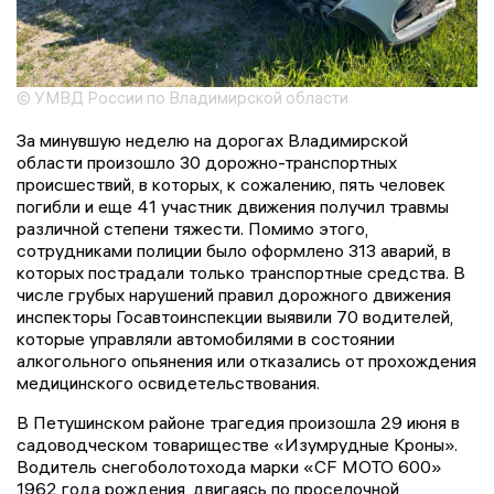
© УМВД России по Владимирской области
За минувшую неделю на дорогах Владимирской
области произошло 30 дорожно-транспортных
происшествий, в которых, к сожалению, пять человек
погибли и еще 41 участник движения получил травмы
различной степени тяжести. Помимо этого,
сотрудниками полиции было оформлено 313 аварий, в
которых пострадали только транспортные средства. В
числе грубых нарушений правил дорожного движения
инспекторы Госавтоинспекции выявили 70 водителей,
которые управляли автомобилями в состоянии
алкогольного опьянения или отказались от прохождения
медицинского освидетельствования.
В Петушинском районе трагедия произошла 29 июня в
садоводческом товариществе «Изумрудные Кроны».
Водитель снегоболотохода марки «CF МОТО 600»
1962 года рождения, двигаясь по проселочной