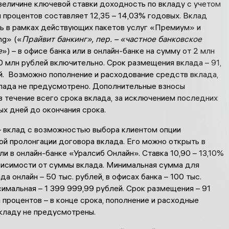
величине ключевой ставки доходность по вкладу с учетом
 процентов составляет 12,35 – 14,03% годовых. Вклад
ь в рамках действующих пакетов услуг «Премиум» и
ng» («
Прайвит банкинг», пер. – «частное банковское
е
») – в офисе банка или в онлайн-банке на сумму от 2 млн
 млн рублей включительно. Срок размещения вклада – 91,
ей. Возможно пополнение и расходование средств вклада,
лада не предусмотрено. Дополнительные взносы
в течение всего срока вклада, за исключением последних
х дней до окончания срока.
 вклад с возможностью выбора клиентом опции
ой пролонгации договора вклада. Его можно открыть в
ли в онлайн-банке «Уралсиб Онлайн». Ставка 10,90 – 13,10%
ависимости от суммы вклада. Минимальная сумма для
да онлайн – 50 тыс. рублей, в офисах банка – 100 тыс.
симальная – 1 399 999,99 рублей. Срок размещения – 91
 процентов – в конце срока, пополнение и расходные
вкладу не предусмотрены.