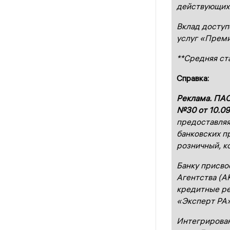
действующих 
Вклад доступ
услуг
«Преми
**Средняя ст
Справка:
Реклама. ПАО
№30 от 10.09
предоставляя
банковских п
розничный, к
Банку присво
Агентства (А
кредитные ре
«Эксперт РА»
Интегрирован