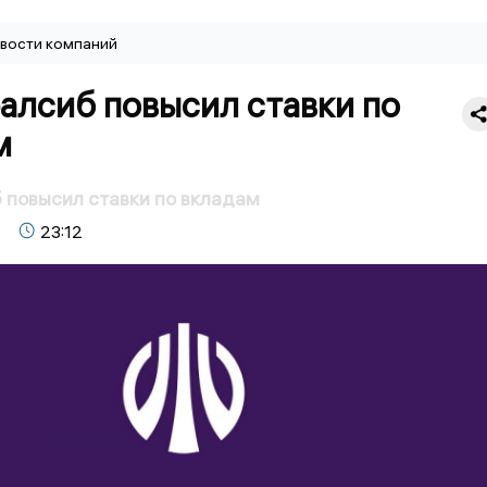
вости компаний
алсиб повысил ставки по
м
 повысил ставки по вкладам
23:12