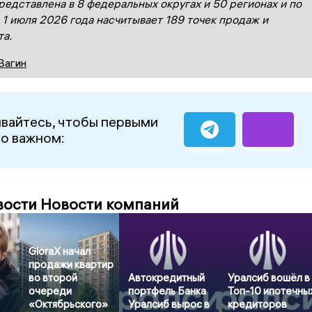
редставлена в 8 федеральных округах и 50 регионах и по
 1
июля
2026 года
насчитывает 1
89
точек продаж и
т
а
.
Вагин
вайтесь, чтобы первыми
 о важном:
вости Новости компаний
GloraX начал
продажи квартир
во второй
Автокредитный
Уралсиб вошёл в
очереди
портфель Банка
Топ-10 ипотечны
«Октябрьского»
Уралсиб вырос в
кредиторов