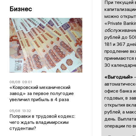
При текущей 
Бизнес
капитализации
можно открыт
«Private Banki
обслуживани
рублей до 500
181 и 367 дн
продление вк
принимаются 
30 календарны
«Выгодный»
–
08/08
09:01
автоматическ
«Ковровский механический
офисе банка и
завод» за первое полугодие
годовых, в з
увеличил прибыль в 4 раза
открытия вкла
05/08
13:32
рублей, а мак
Поправки в трудовой кодекс:
день. Выплата
чего ждать владимирским
операции по 
студентам?