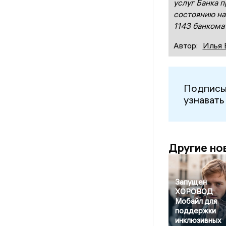
услуг Банка п
состоянию на
1
1
43
банкома
Автор:
Илья 
Подписы
узнавать
Другие но
Запущен
ХОРОВОД
Мобайл для
поддержки
инклюзивных