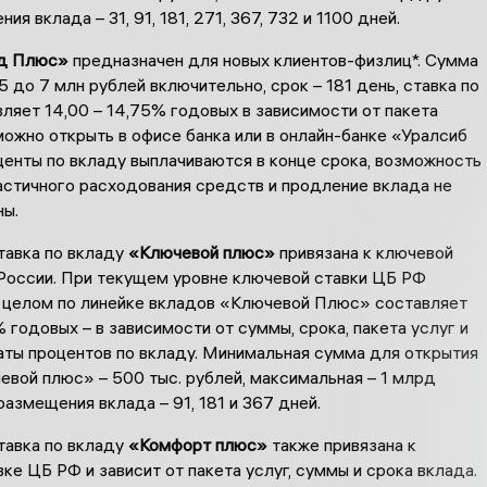
я вклада – 31, 91, 181, 271, 367, 732 и 1100 дней.
д Плюс»
предназначен для новых клиентов-физлиц*. Сумма
,5 до 7 млн рублей включительно, срок – 181 день, ставка по
ляет 14,00 – 14,75% годовых в зависимости от пакета
можно открыть в офисе банка или в онлайн-банке «Уралсиб
центы по вкладу выплачиваются в конце срока, возможность
астичного расходования средств и продление вклада не
ы.
тавка по вкладу
«Ключевой плюс»
привязана к ключевой
 России. При текущем уровне ключевой ставки ЦБ РФ
 целом по линейке вкладов «Ключевой Плюс» составляет
% годовых – в зависимости от суммы, срока, пакета услуг и
аты процентов по вкладу. Минимальная сумма для открытия
вой плюс» – 500 тыс. рублей, максимальная – 1 млрд
размещения вклада – 91, 181 и 367 дней.
тавка по вкладу
«Комфорт плюс»
также привязана к
ке ЦБ РФ и зависит от пакета услуг, суммы и срока вклада.