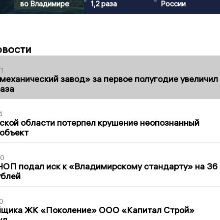
во Владимире
1,2 раза
России
овости
1
механический завод» за первое полугодие увеличил
раза
4
ской области потерпел крушение неопознанный
 объект
30
ЧОП подал иск к «Владимирскому стандарту» на 36
ублей
0
йщика ЖК «Поколение» ООО «Капитал Строй»
уд