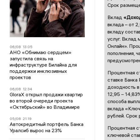
Срок размещени
Вклад
«Дохо
вклада – от 2
вкладу состав
услуг. Вклад 
Онлайн». Про
06/08
13:05
АНО «Обнимаю сердцем»
пополнения, ч
запустила связь на
предусмотрен
инфраструктуре Билайна для
поддержки инклюзивных
Процентная с
проектов
ставке Банка
доходность в
06/08
12:34
12,95 – 14,83
GloraX открыл продажи квартир
во второй очереди проекта
способа выпл
«Октябрьский» во Владимире
вклада «Ключе
рублей. Срок 
05/08
21:19
Автокредитный портфель Банка
Процентная с
Уралсиб вырос на 23%
ключевой став