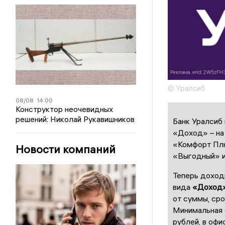
© Уралсиб
08/08
14:00
Конструктор неочевидных
решений: Николай Рукавишников
Банк Уралсиб 
«Доход» – на 
«Комфорт Плю
Новости компаний
«Выгодный» и
Теперь доход
вида
«Доход
от суммы, сро
Минимальная 
рублей, в офи