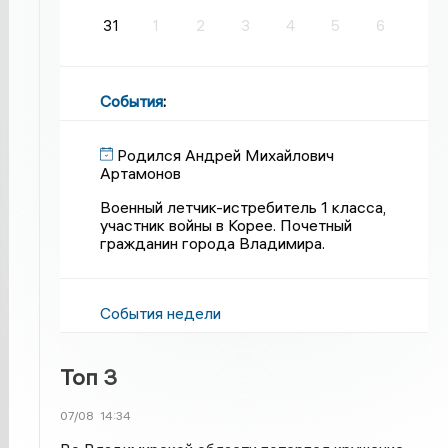
31
1
2
3
4
5
6
События
:
Родился Андрей Михайлович
Артамонов
Военный летчик-истребитель 1 класса,
участник войны в Корее. Почетный
гражданин города Владимира.
События недели
Топ 3
07/08
14:34