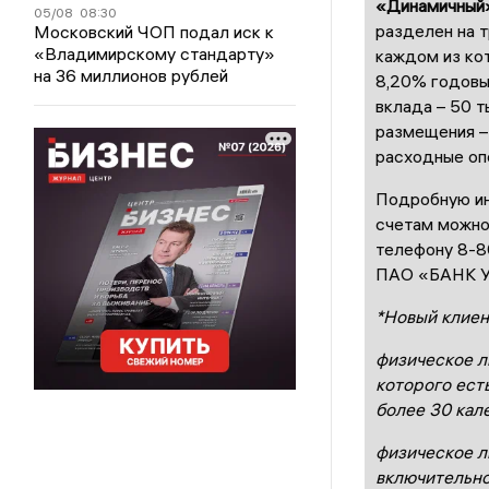
«Динамичный
05/08
08:30
разделен на т
Московский ЧОП подал иск к
«Владимирскому стандарту»
каждом из кот
на 36 миллионов рублей
8,20% годовы
вклада – 50 т
размещения – 
расходные оп
Подробную ин
счетам можно 
телефону 8-8
ПАО «БАНК 
*Новый клиен
физическое ли
которого ест
более 30 кал
физическое л
включительно