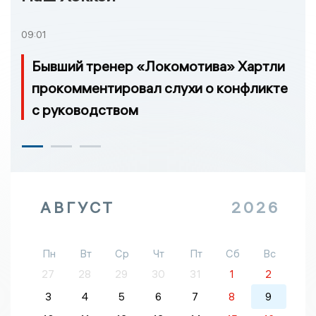
09:01
Бывший тренер «Локомотива» Хартли
прокомментировал слухи о конфликте
с руководством
АВГУСТ
2026
Пн
Вт
Ср
Чт
Пт
Сб
Вс
27
28
29
30
31
1
2
3
4
5
6
7
8
9