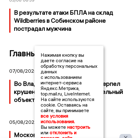
03/08
08:39
В результате атаки БПЛА на склад
Wildberries в Собинском районе
пострадал мужчина
Главные новости
Нажимая кнопку вы
даете согласие на
обработку персональных
07/08/2026 14:34
данных
с использованием
интернет-сервиса
Во Владимирской области потерпел
Яндекс.Метрика,
крушение неопознанный летательный
top.mail.ru, LiveInternet.
объект
На сайте используются
cookie. Оставаясь на
сайте, вы принимаете
все условия
использования.
05/08/2026 08:30
Вы можете
настроить
или
отклонить и
Московский ЧОП подал иск к