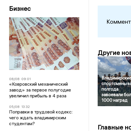
Бизнес
Коммент
Другие но
Владимирски
08/08
09:01
спортсмены з
«Ковровский механический
полгода
завод» за первое полугодие
завоевали бо
увеличил прибыль в 4 раза
1000 наград
05/08
13:32
Поправки в трудовой кодекс:
чего ждать владимирским
студентам?
Главные н