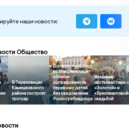
ируйте наши новости:
вости Общество
Должностное лицо
во Владимирской
е
области
Владимир
а
В Тереховицах
оштрафовано за
чествовал пары 
Камешковского
перевозку детей
«Золотой» и
лее
района построят
без уведомления
«Бриллиантовой
тротуар
Роспотребнадзора
свадьбой
овости