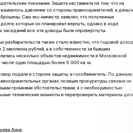
идетельские показания. Защита настаивала на том, что на
азывалось давление со стороны правоохранителей, а деньг
брошены. Сам экс‑министр заявлял, что полученные
 долги, которые он планировал вернуть, однако в ходе
 заседаний все эти доводы были опровергнуты.
х разбирательств также стало известно, что годовой дохо
 2 миллиона рублей, а в собственности за бывшим
слились несколько объектов недвижимости в Московской
м числе один площадью более 5 000 кв. м.
овор подали и сторона защиты, и гособвинитель. По данным
равоохранительных органах, позиция прокуратуры связана не 
овыми громкими обстоятельствами, а с необходимостью
ьные технические моменты и перепроверить материалы дел
цева Анна