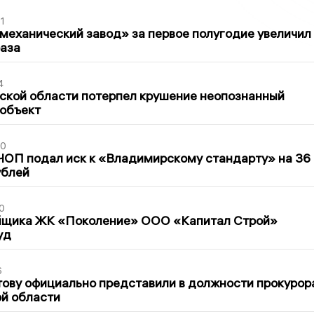
1
механический завод» за первое полугодие увеличил
раза
4
ской области потерпел крушение неопознанный
 объект
30
ЧОП подал иск к «Владимирскому стандарту» на 36
ублей
0
йщика ЖК «Поколение» ООО «Капитал Строй»
уд
6
ову официально представили в должности прокурор
й области