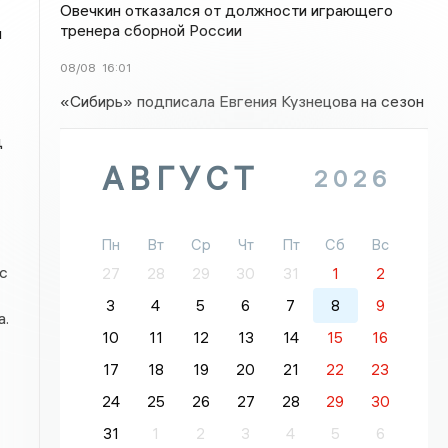
Овечкин отказался от должности играющего
тренера сборной России
и
08/08
16:01
«Сибирь» подписала Евгения Кузнецова на сезон
д
АВГУСТ
2026
Пн
Вт
Ср
Чт
Пт
Сб
Вс
с
27
28
29
30
31
1
2
3
4
5
6
7
8
9
а.
10
11
12
13
14
15
16
17
18
19
20
21
22
23
24
25
26
27
28
29
30
31
1
2
3
4
5
6