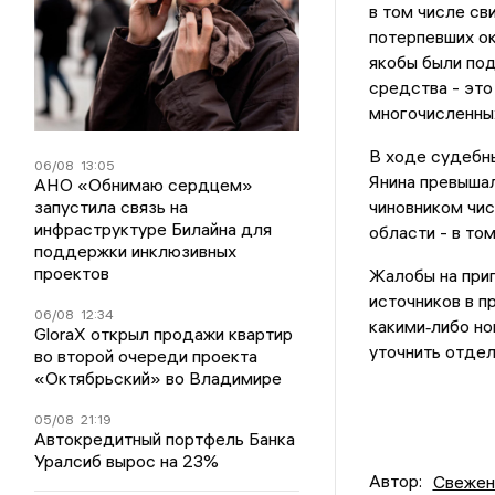
в том числе св
потерпевших ок
якобы были под
средства - это
многочисленных
В ходе судебны
06/08
13:05
Янина превышал
АНО «Обнимаю сердцем»
запустила связь на
чиновником чи
инфраструктуре Билайна для
области - в то
поддержки инклюзивных
проектов
Жалобы на приг
источников в п
06/08
12:34
какими‑либо н
GloraX открыл продажи квартир
уточнить отдел
во второй очереди проекта
«Октябрьский» во Владимире
05/08
21:19
Автокредитный портфель Банка
Уралсиб вырос на 23%
Автор:
Свежен