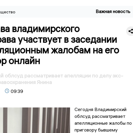
Важная новость
щество
ава владимирского
ава участвует в заседании
лляционным жалобам на его
ор онлайн
 облсуд рассматривает апелляции по делу экс-
равоохранения Янина
09:39
Сегодня Владимирский
облсуд рассматривает
апелляционные жалобы по
приговору бывшему