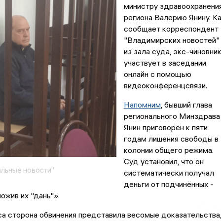
министру здравоохранени
региона Валерию Янину. К
сообщает корреспондент
"Владимирских новостей"
из зала суда, экс-чиновни
участвует в заседании
онлайн с помощью
видеоконференцсвязи.
Напомним
, бывший глава
регионального Минздрава
Янин приговорён к пяти
годам лишения свободы в
колонии общего режима.
Суд установил, что он
льные новости"
систематически получал
деньги от подчинённых -
ожив их "дань"».
а сторона обвинения представила весомые доказательства