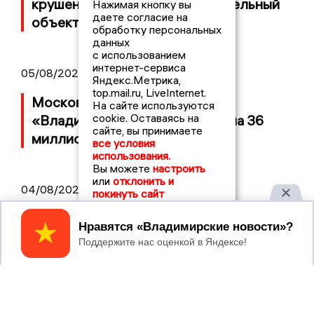
крушение неопознанный летательный
Нажимая кнопку вы
даете согласие на
объект
обработку персональных
данных
с использованием
интернет-сервиса
05/08/2026 08:30
Яндекс.Метрика,
top.mail.ru, LiveInternet.
Московский ЧОП подал иск к
На сайте используются
cookie. Оставаясь на
«Владимирскому стандарту» на 36
сайте, вы принимаете
миллионов рублей
все условия
использования.
Вы можете
настроить
или
отклонить и
04/08/2026 15:40
покинуть сайт
Дело застройщика ЖК «Поколение»
Принять
ООО «Капитал Строй» передали в суд