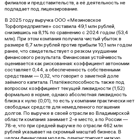
филиалов и представительств, а её деятельность не
подпадает под лицензирование.
В 2025 году выручка ООО «Мезиновское
Торфопредприятие» составила 49,1 млн рублей,
снизившись на 8,1% по сравнению с 2024 годом (53,4
млн). При этом компания получила чистый убыток в
размере 6,7 млн рублей против прибыли 10,1 млн годом
ранее, что свидетельствует о резком ухудшении
финансового результата. Финансовая устойчивость
оценивается как рискованная: коэффициент автономии
составляет 0,44, а обеспеченность собственными
средствами — 0,32, что говорит о заметной доле
заёмного капитала. Платёжеспособность также под
вопросом: коэффициент текущей ликвидности (1,52)
формально в норме, однако абсолютная ликвидность
близка к нулю (0,01), то есть у компании практически нет
свободных средств для немедленного погашения
долгов. По выручке в своей отрасли во Владимирской
области компания занимает 2-е место, а по России —
78-е, что при средней выручке по отрасли 462 млн
рублей указывает на скромный масштаб бизнеса. В
целом финансовая модель демонстрирует низкую