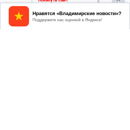
Принять
2017 © NEWSVLADIMIR.RU | СИ
ВЛАДИМИРСКИЕ
«Информационное агентство
НОВОСТИ
Владимирские новости»
Учредитель (соучредители): Общество с ограниченной
ответственностью «РЕГИОНАЛЬНЫЕ НОВОСТИ» (ОГРН
1107154017354)
Главный редактор: Мазов С. А.
8 (4922) 666916
Телефон редакции:
info@newsvladimir.ru
Электронная почта редакции:
,
reklama@newsvladimir.ru
Регистрационный номер: серия Эл № ФС77-78858 от 4
августа 2020 г. согласно выписке из реестра
зарегистрированных средств массовой информации
выдана Федеральной службой по надзору в сфере связи,
информационных технологий и массовых коммуникаций