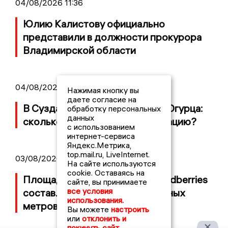
04/08/2026 11:36
Юлию Калистову официально
представили в должности прокурора
Владимирской области
04/08/2026 09:01
Нажимая кнопку вы
даете согласие на
В Суздале прошёл Фестиваль Огурца:
обработку персональных
данных
сколько потратили на организацию?
с использованием
интернет-сервиса
Яндекс.Метрика,
top.mail.ru, LiveInternet.
03/08/2026 14:13
На сайте используются
cookie. Оставаясь на
Площадь пожара на складе Wildberries
сайте, вы принимаете
все условия
составляет 100 тысяч квадратных
использования.
метров
Вы можете
настроить
или
отклонить и
покинуть сайт