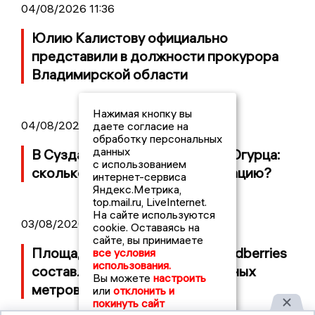
04/08/2026 11:36
Юлию Калистову официально
представили в должности прокурора
Владимирской области
Нажимая кнопку вы
04/08/2026 09:01
даете согласие на
обработку персональных
данных
В Суздале прошёл Фестиваль Огурца:
с использованием
сколько потратили на организацию?
интернет-сервиса
Яндекс.Метрика,
top.mail.ru, LiveInternet.
На сайте используются
03/08/2026 14:13
cookie. Оставаясь на
сайте, вы принимаете
Площадь пожара на складе Wildberries
все условия
использования.
составляет 100 тысяч квадратных
Вы можете
настроить
метров
или
отклонить и
покинуть сайт