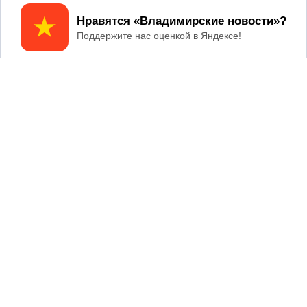
Принять
2017 © NEWSVLADIMIR.RU | СИ
ВЛАДИМИРСКИЕ
«Информационное агентство
НОВОСТИ
Владимирские новости»
Учредитель (соучредители): Общество с ограниченной
ответственностью «РЕГИОНАЛЬНЫЕ НОВОСТИ» (ОГРН
1107154017354)
Главный редактор: Мазов С. А.
8 (4922) 666916
Телефон редакции:
info@newsvladimir.ru
Электронная почта редакции:
,
reklama@newsvladimir.ru
Регистрационный номер: серия Эл № ФС77-78858 от 4
августа 2020 г. согласно выписке из реестра
зарегистрированных средств массовой информации
выдана Федеральной службой по надзору в сфере связи,
информационных технологий и массовых коммуникаций