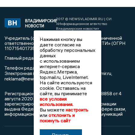
2017 © NEWSVLADIMIR.RU | СИ
ВЛАДИМИРСКИЕ
«Информационное агентство
НОВОСТИ
Владимирские новости»
Учредитель (соучредители): Общество с ограниченной
Нажимая кнопку вы
ответственностью «РЕГИОНАЛЬНЫЕ НОВОСТИ» (ОГРН
даете согласие на
1107154017354)
обработку персональных
данных
Главный редактор: Мазов С. А.
с использованием
интернет-сервиса
8 (4922) 666916
Телефон редакции:
Яндекс.Метрика,
info@newsvladimir.ru
Электронная почта редакции:
,
top.mail.ru, LiveInternet.
reklama@newsvladimir.ru
На сайте используются
cookie. Оставаясь на
сайте, вы принимаете
Регистрационный номер: серия Эл № ФС77-78858 от 4
все условия
августа 2020 г. согласно выписке из реестра
зарегистрированных средств массовой информации
использования.
выдана Федеральной службой по надзору в сфере связи,
Вы можете
настроить
информационных технологий и массовых коммуникаций
или
отклонить и
покинуть сайт