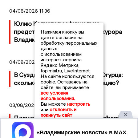
04/08/2026 11:36
Юлию Калистову официально
представили в должности прокурора
Нажимая кнопку вы
даете согласие на
Владимирской области
обработку персональных
данных
с использованием
интернет-сервиса
04/08/2026 09:01
Яндекс.Метрика,
top.mail.ru, LiveInternet.
В Суздале прошёл Фестиваль Огурца:
На сайте используются
cookie. Оставаясь на
сколько потратили на организацию?
сайте, вы принимаете
все условия
использования.
Вы можете
настроить
03/08/2026 14:13
или
отклонить и
покинуть сайт
Площадь пожара на складе Wildberries
составляет 100 тысяч квадратных
Принять
метров