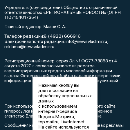
Учредитель (соучредители): Общество с ограниченной
ответственностью «РЕГИОНАЛЬНЫЕ НОВОСТИ» (ОГРН
1107154017354)
Главный редактор: Мазов С. А.
8 (4922) 666916
Телефон редакции:
info@newsvladimir.ru
Электронная почта редакции:
,
reklama@newsvladimir.ru
Регистрационный номер: серия Эл № ФС77-78858 от 4
августа 2020 г. согласно выписке из реестра
зарегистрированных средств массовой информации
выдана Федеральной службой по надзору в сфере связи,
информационных технологий и массовых коммуникаций
Нажимая кнопку вы
даете согласие на
обработку персональных
данных
с использованием
При использовании любого материала с данного сайта
интернет-сервиса
гиперссылка на Сетевое издание «Информационное
агентство Владимирские новости» обязательна.
Яндекс.Метрика,
top.mail.ru, LiveInternet.
Сообщения на сером фоне размещены на правах рекламы
На сайте используются