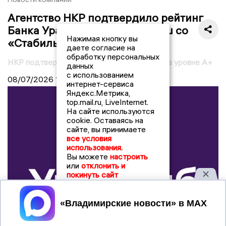
Агентство НКР подтвердило рейтинг
Банка Уралсиб на уровне A+.ru со
Нажимая кнопку вы
«Стабильным» прогнозом
даете согласие на
обработку персональных
НКР подтвердило рейтинг банка Уралсиб на уровне A+
данных
с использованием
08/07/2026
12:21
интернет-сервиса
Яндекс.Метрика,
top.mail.ru, LiveInternet.
На сайте используются
cookie. Оставаясь на
сайте, вы принимаете
все условия
использования.
Вы можете
настроить
или
отклонить и
покинуть сайт
Принять
© Уралсиб