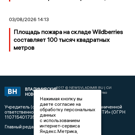
03/08/2026 14:13
Площадь пожара на складе Wildberries
составляет 100 тысяч квадратных
метров
2017 © NEWSVLADIMIR.RU | СИ
ВЛАДИМИРСКИЕ
«Информационное агентство
НОВОСТИ
Владимирские новости»
Нажимая кнопку вы
даете согласие на
Учредитель (соучредители): Общество с ограниченной
обработку персональных
ответственностью «РЕГИОНАЛЬНЫЕ НОВОСТИ» (ОГРН
данных
1107154017354)
с использованием
интернет-сервиса
Главный редактор: Мазов С. А.
Яндекс.Метрика,