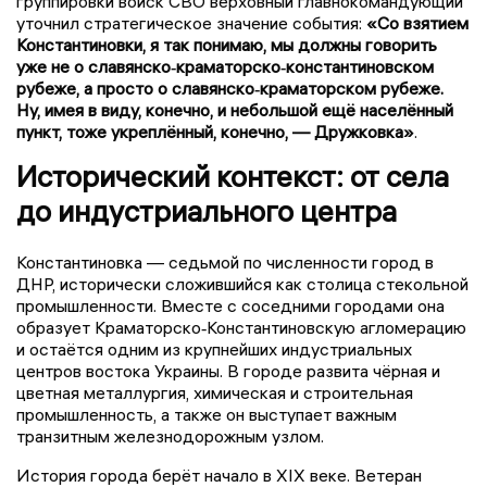
группировки войск СВО верховный главнокомандующий
уточнил стратегическое значение события:
«Со взятием
Константиновки, я так понимаю, мы должны говорить
уже не о славянско‑краматорско‑константиновском
рубеже, а просто о славянско‑краматорском рубеже.
Ну, имея в виду, конечно, и небольшой ещё населённый
пункт, тоже укреплённый, конечно, — Дружковка»
.
Исторический контекст: от села
до индустриального центра
Константиновка — седьмой по численности город в
ДНР, исторически сложившийся как столица стекольной
промышленности. Вместе с соседними городами она
образует Краматорско‑Константиновскую агломерацию
и остаётся одним из крупнейших индустриальных
центров востока Украины. В городе развита чёрная и
цветная металлургия, химическая и строительная
промышленность, а также он выступает важным
транзитным железнодорожным узлом.
История города берёт начало в XIX веке. Ветеран