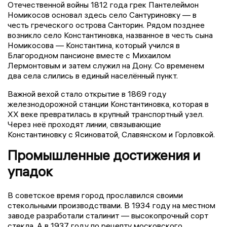
Отечественной войны 1812 года грек Пантелеймон
Номикосов основал здесь село Сантуриновку — в
честь греческого острова Санторин. Рядом позднее
возникло село Константиновка, названное в честь сына
Номикосова — Константина, который учился в
Благородном пансионе вместе с Михаилом
Лермонтовым и затем служил на Дону. Со временем
два села слились в единый населённый пункт.
Важной вехой стало открытие в 1869 году
железнодорожной станции Константиновка, которая в
XX веке превратилась в крупный транспортный узел.
Через неё проходят линии, связывающие
Константиновку с Ясиноватой, Славянском и Горловкой.
Промышленные достижения и
упадок
В советское время город прославился своими
стекольными производствами. В 1934 году на местном
заводе разработали сталинит — высокопрочный сорт
стекла. А в 1937 году по рецепту московского