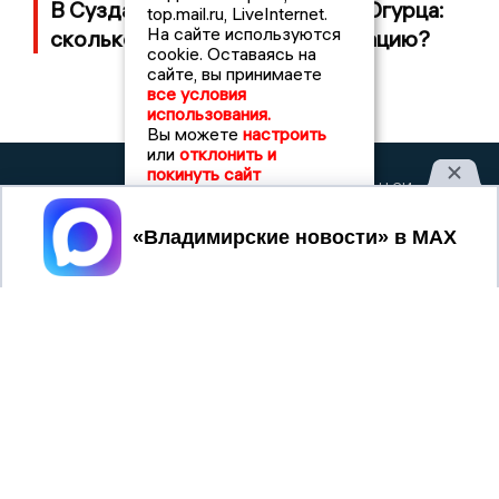
В Суздале прошёл Фестиваль Огурца:
top.mail.ru, LiveInternet.
На сайте используются
сколько потратили на организацию?
cookie. Оставаясь на
сайте, вы принимаете
все условия
использования.
Вы можете
настроить
или
отклонить и
покинуть сайт
2017 © NEWSVLADIMIR.RU | СИ
ВЛАДИМИРСКИЕ
«Информационное агентство
НОВОСТИ
Владимирские новости»
Принять
Учредитель (соучредители): Общество с ограниченной
ответственностью «РЕГИОНАЛЬНЫЕ НОВОСТИ» (ОГРН
1107154017354)
Главный редактор: Мазов С. А.
8 (4922) 666916
Телефон редакции:
info@newsvladimir.ru
Электронная почта редакции:
,
reklama@newsvladimir.ru
Регистрационный номер: серия Эл № ФС77-78858 от 4
августа 2020 г. согласно выписке из реестра