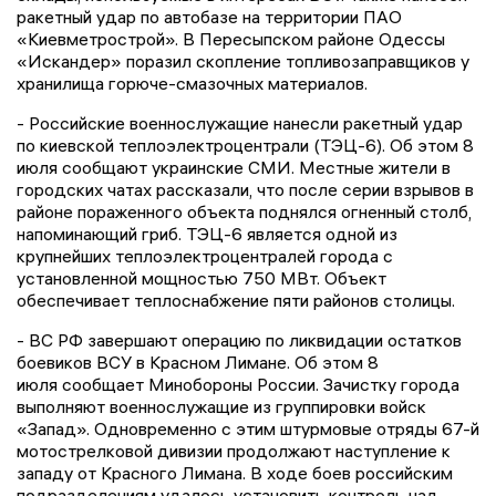
ракетный удар по автобазе на территории ПАО
«Киевметрострой». В Пересыпском районе Одессы
«Искандер» поразил скопление топливозаправщиков у
хранилища горюче-смазочных материалов.
- Российские военнослужащие нанесли ракетный удар
по киевской теплоэлектроцентрали (ТЭЦ-6). Об этом 8
июля сообщают украинские СМИ. Местные жители в
городских чатах рассказали, что после серии взрывов в
районе пораженного объекта поднялся огненный столб,
напоминающий гриб. ТЭЦ-6 является одной из
крупнейших теплоэлектроцентралей города с
установленной мощностью 750 МВт. Объект
обеспечивает теплоснабжение пяти районов столицы.
- ВС РФ завершают операцию по ликвидации остатков
боевиков ВСУ в Красном Лимане. Об этом 8
июля сообщает Минобороны России. Зачистку города
выполняют военнослужащие из группировки войск
«Запад». Одновременно с этим штурмовые отряды 67-й
мотострелковой дивизии продолжают наступление к
западу от Красного Лимана. В ходе боев российским
подразделениям удалось установить контроль над