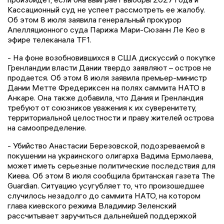
Кассационный суд не успеет рассмотреть ее жалобу.
Об этом 8 июля заявила генеральный прокурор
Апелляционного суда Парижа Мари-Сюзанн Ле Кео в
эфире телеканала TF1.
- На фоне возобновившихся в США дискуссий о покупке
Гренландии власти Дании твердо заявляют – остров не
продается. Об этом 8 июля заявила премьер-министр
Дании Метте Фредериксен на полях саммита НАТО в
Анкаре. Она также добавила, что Дания и Гренландия
требуют от союзников уважения к их суверенитету,
территориальной целостности и праву жителей острова
на самоопределение.
- Убийство Анастасии Березовской, подозреваемой в
покушении на украинского олигарха Вадима Ермолаева,
может иметь серьезные политические последствия для
Киева. Об этом 8 июля сообщила британская газета The
Guardian. Ситуацию усугубляет то, что произошедшее
случилось незадолго до саммита НАТО, на котором
глава киевского режима Владимир Зеленский
рассчитывает заручиться дальнейшей поддержкой