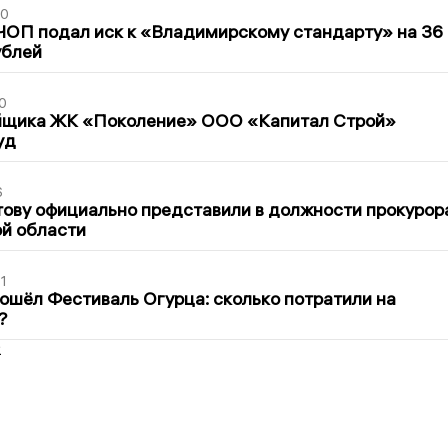
30
ЧОП подал иск к «Владимирскому стандарту» на 36
ублей
0
йщика ЖК «Поколение» ООО «Капитал Строй»
уд
6
ову официально представили в должности прокурор
й области
1
ошёл Фестиваль Огурца: сколько потратили на
?
2