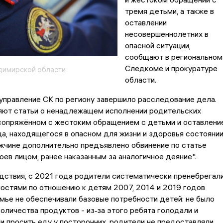
тремя детьми, а также в
оставлении
несовершеннолетних в
опасной ситуации,
сообщают в региональном
Следкоме и прокуратуре
димирской области
области.
управление СК по региону завершило расследование дела.
яют статьи о ненадлежащем исполнении родительских
 сопряжённом с жестоким обращением с детьми и оставлени
а, находящегося в опасном для жизни и здоровья состоянии
жчине дополнительно предъявлено обвинение по статье
оев лицом, ранее наказанным за аналогичное деяние".
дствия, с 2021 года родители систематически пренебрегал
остями по отношению к детям 2007, 2014 и 2019 годов
мье не обеспечивали базовые потребности детей: не было
оличества продуктов - из‑за этого ребята голодали и
 просить еду у посторонних, родители не предоставляли