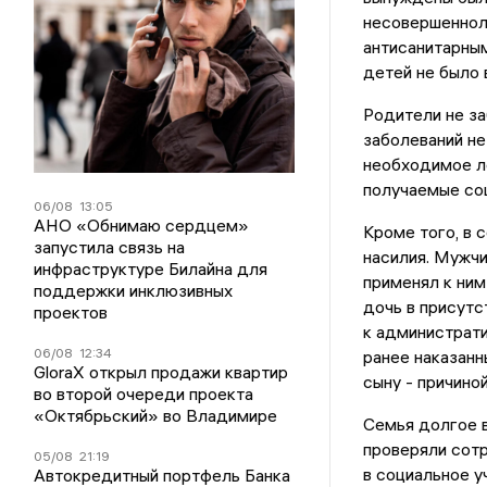
несовершеннол
антисанитарным
детей не было
Родители не за
заболеваний н
необходимое ле
получаемые соц
06/08
13:05
АНО «Обнимаю сердцем»
Кроме того, в 
запустила связь на
насилия. Мужчи
инфраструктуре Билайна для
применял к ним
поддержки инклюзивных
дочь в присутс
проектов
к администрати
06/08
12:34
ранее наказанн
GloraX открыл продажи квартир
сыну - причино
во второй очереди проекта
«Октябрьский» во Владимире
Семья долгое в
проверяли сот
05/08
21:19
в социальное у
Автокредитный портфель Банка