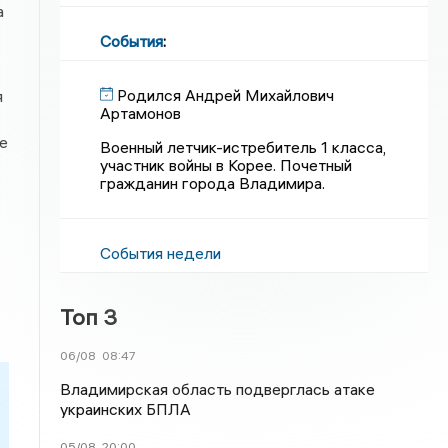
а
События
:
Родился Андрей Михайлович
я
Артамонов
е
Военный летчик-истребитель 1 класса,
участник войны в Корее. Почетный
гражданин города Владимира.
События недели
Топ 3
06/08
08:47
Владимирская область подверглась атаке
украинских БПЛА
05/08
20:00