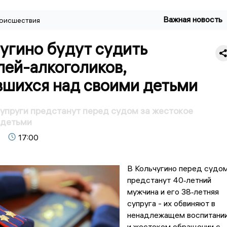
Важная новость
оисшествия
угино будут судить
лей-алкоголиков,
вшихся над своими детьми
супруги предстанут перед судом за жестокое
 детьми
17:00
В Кольчугино перед судо
предстанут 40‑летний
мужчина и его 38‑летняя
супруга - их обвиняют в
ненадлежащем воспитани
и жестоком обращении с