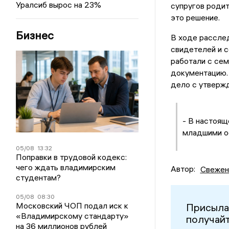
Уралсиб вырос на 23%
супругов родит
это решение.
Бизнес
В ходе рассле
свидетелей и 
работали с сем
документацию.
дело с утверж
- В настоящ
младшими оф
05/08
13:32
Поправки в трудовой кодекс:
чего ждать владимирским
Автор:
Свежен
студентам?
05/08
08:30
Московский ЧОП подал иск к
Присыла
«Владимирскому стандарту»
получайт
на 36 миллионов рублей