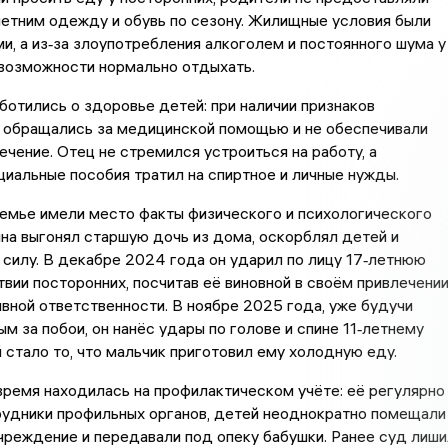
етним одежду и обувь по сезону. Жилищные условия были
и, а из‑за злоупотребления алкоголем и постоянного шума у
 возможности нормально отдыхать.
ботились о здоровье детей: при наличии признаков
е обращались за медицинской помощью и не обеспечивали
чение. Отец не стремился устроиться на работу, а
иальные пособия тратил на спиртное и личные нужды.
семье имели место факты физического и психологического
на выгонял старшую дочь из дома, оскорблял детей и
 силу. В декабре 2024 года он ударил по лицу 17‑летнюю
твии посторонних, посчитав её виновной в своём привлечени
вной ответственности. В ноябре 2025 года, уже будучи
ым за побои, он нанёс удары по голове и спине 11‑летнему
й стало то, что мальчик приготовил ему холодную еду.
ремя находилась на профилактическом учёте: её регулярно
рудники профильных органов, детей неоднократно помещали
чреждение и передавали под опеку бабушки. Ранее суд лиши