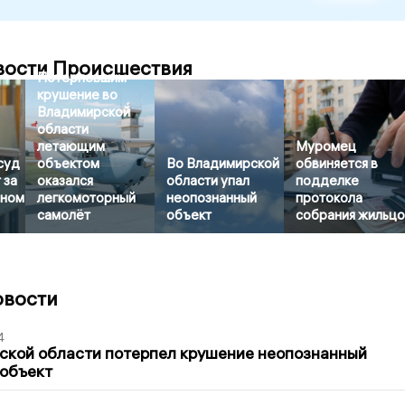
вости Происшествия
Потерпевшим
крушение во
Владимирской
области
летающим
Муромец
суд
объектом
Во Владимирской
обвиняется в
 за
оказался
области упал
подделке
яном
легкомоторный
неопознанный
протокола
самолёт
объект
собрания жильц
овости
4
ской области потерпел крушение неопознанный
 объект