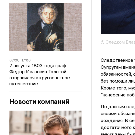
© Следком Вла
Следственное 
07/08
17:00
7 августа 1803 года граф
Супругам вмен
Федор Иванович Толстой
обязанностей,
отправился в кругосветное
без помощи лиц
путешествие
Кроме того, му
"нанесение поб
Новости компаний
По данным сле
своими обязанн
рождения. В се
достаточного к
вынуждены были