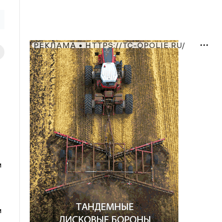
РЕКЛАМА • HTTPS://TC-OPOLIE.RU/
м
и