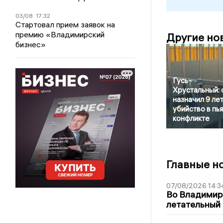
03/08
17:32
Стартовал прием заявок на
премию «Владимирский
Другие но
бизнес»
Гусь-
Хрустальный: 
назначил 9 лет
убийство в пь
конфликте
Главные н
07/08/2026 14:3
Во Владимир
летательный