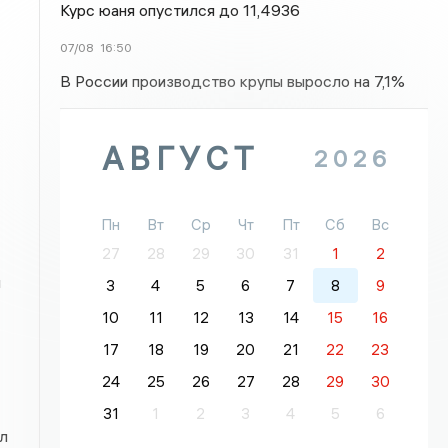
Курс юаня опустился до 11,4936
07/08
16:50
В России производство крупы выросло на 7,1%
АВГУСТ
2026
Пн
Вт
Ср
Чт
Пт
Сб
Вс
27
28
29
30
31
1
2
и
3
4
5
6
7
8
9
10
11
12
13
14
15
16
17
18
19
20
21
22
23
24
25
26
27
28
29
30
31
1
2
3
4
5
6
л