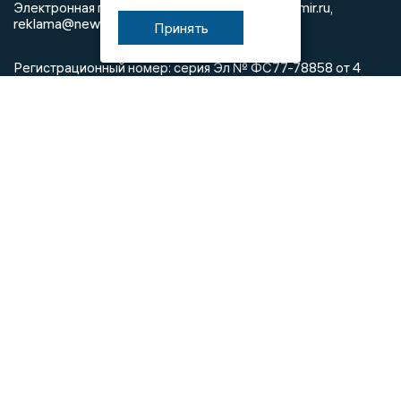
info@newsvladimir.ru
Электронная почта редакции:
,
reklama@newsvladimir.ru
Принять
Регистрационный номер: серия Эл № ФС77-78858 от 4
августа 2020 г. согласно выписке из реестра
зарегистрированных средств массовой информации
выдана Федеральной службой по надзору в сфере связи,
информационных технологий и массовых коммуникаций
При использовании любого материала с данного сайта
гиперссылка на Сетевое издание «Информационное
агентство Владимирские новости» обязательна.
Сообщения на сером фоне размещены на правах рекламы
@mazov
MAX
Написать директору в телеграм
или
О холдинге
Вакансии
Реклама
Дежурный по новостям