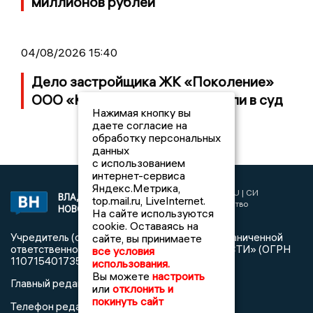
миллионов рублей
04/08/2026 15:40
Дело застройщика ЖК «Поколение»
ООО «Капитал Строй» передали в суд
Нажимая кнопку вы
даете согласие на
обработку персональных
данных
с использованием
интернет-сервиса
Яндекс.Метрика,
2017 © NEWSVLADIMIR.RU | СИ
ВЛАДИМИРСКИЕ
top.mail.ru, LiveInternet.
«Информационное агентство
НОВОСТИ
На сайте используются
Владимирские новости»
cookie. Оставаясь на
Учредитель (соучредители): Общество с ограниченной
сайте, вы принимаете
ответственностью «РЕГИОНАЛЬНЫЕ НОВОСТИ» (ОГРН
все условия
1107154017354)
использования.
Вы можете
настроить
Главный редактор: Мазов С. А.
или
отклонить и
покинуть сайт
8 (4922) 666916
Телефон редакции: