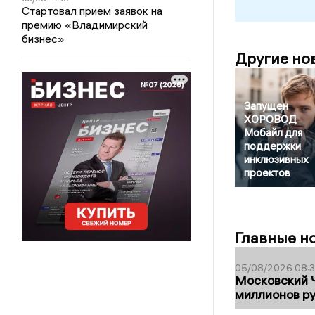
Стартовал прием заявок на
премию «Владимирский
бизнес»
Другие но
Запущен
ХОРОВОД
Мобайл для
поддержки
инклюзивных
проектов
Главные н
05/08/2026 08:
Московский 
миллионов р