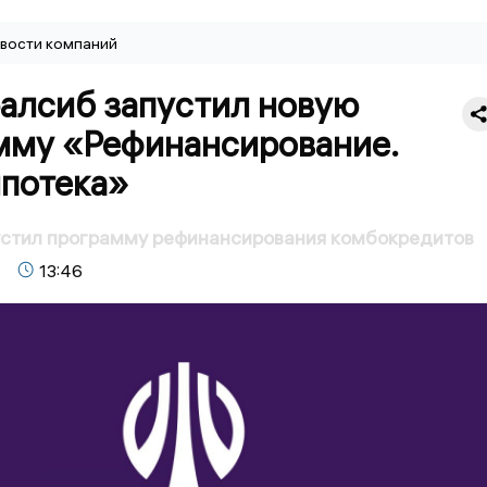
вости компаний
ралсиб запустил новую
мму «Рефинансирование.
потека»
устил программу рефинансирования комбокредитов
13:46