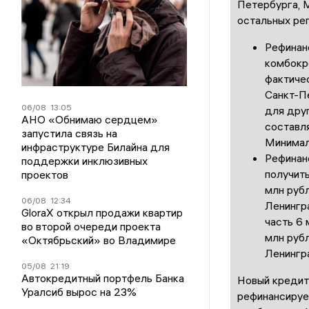
Петербурга, 
остальных рег
Рефинан
комбокр
фактичес
Санкт-П
06/08
13:05
для друг
АНО «Обнимаю сердцем»
составл
запустила связь на
Минималь
инфраструктуре Билайна для
Рефинан
поддержки инклюзивных
получить
проектов
млн руб
06/08
12:34
Ленингра
GloraX открыл продажи квартир
часть 6 
во второй очереди проекта
млн руб
«Октябрьский» во Владимире
Ленингра
05/08
21:19
Автокредитный портфель Банка
Новый кредит 
Уралсиб вырос на 23%
рефинансируе