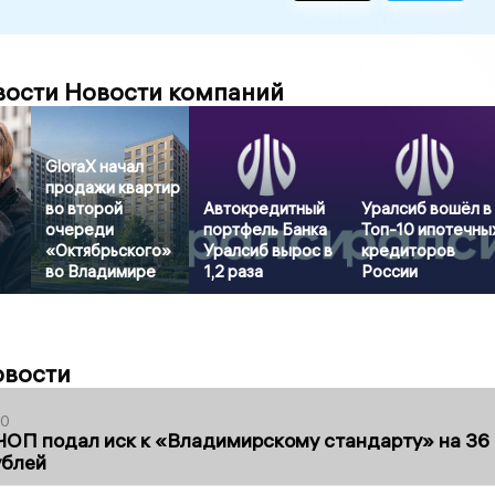
вости Новости компаний
GloraX начал
продажи квартир
во второй
Автокредитный
Уралсиб вошёл в
очереди
портфель Банка
Топ-10 ипотечны
«Октябрьского»
Уралсиб вырос в
кредиторов
во Владимире
1,2 раза
России
овости
30
ЧОП подал иск к «Владимирскому стандарту» на 36
ублей