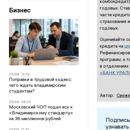
комбокредит)
годовых. Став
Бизнес
части кредита
страхования ж
годовых.
Оценивайте с
кредита на
ura
Рефинансиров
программ, а т
в отделениях
«БАНК УРАЛ
05/08
13:32
Поправки в трудовой кодекс:
чего ждать владимирским
студентам?
Автор:
Свеже
05/08
08:30
Московский ЧОП подал иск к
«Владимирскому стандарту»
на 36 миллионов рублей
Подписы
узнавать
03/08
17:32