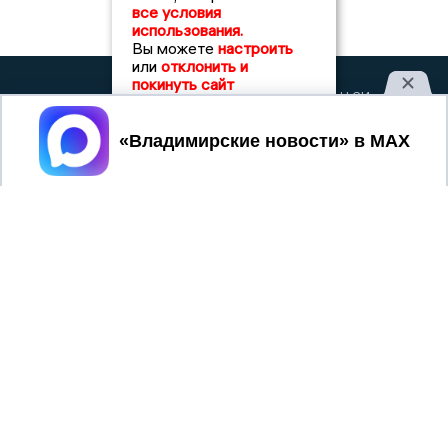
все условия
использования.
Вы можете
настроить
или
отклонить и
покинуть сайт
2017 © NEWSVLADIMIR.RU | СИ
ВЛАДИМИРСКИЕ
«Информационное агентство
НОВОСТИ
Владимирские новости»
Принять
Учредитель (соучредители): Общество с ограниченной
ответственностью «РЕГИОНАЛЬНЫЕ НОВОСТИ» (ОГРН
1107154017354)
Главный редактор: Мазов С. А.
8 (4922) 666916
Телефон редакции:
info@newsvladimir.ru
Электронная почта редакции:
,
reklama@newsvladimir.ru
Регистрационный номер: серия Эл № ФС77-78858 от 4
августа 2020 г. согласно выписке из реестра
зарегистрированных средств массовой информации
выдана Федеральной службой по надзору в сфере связи,
информационных технологий и массовых коммуникаций