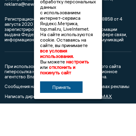
обработку персональных
reklama@newsvladimir.ru
данных
с использованием
интернет-сервиса
Регистрационный номер: серия Эл № ФС77-78858 от 4
Яндекс.Метрика,
августа 2020 г. согласно выписке из реестра
top.mail.ru, LiveInternet.
зарегистрированных средств массовой информации
На сайте используются
выдана Федеральной службой по надзору в сфере связи,
информационных технологий и массовых коммуникаций
cookie. Оставаясь на
сайте, вы принимаете
все условия
использования.
Вы можете
настроить
При использовании любого материала с данного сайта
или
отклонить и
гиперссылка на Сетевое издание «Информационное
покинуть сайт
агентство Владимирские новости» обязательна.
Сообщения на сером фоне размещены на правах рекламы
Принять
@mazov
MAX
Написать директору в телеграм
или
О холдинге
Вакансии
Реклама
Дежурный по новостям