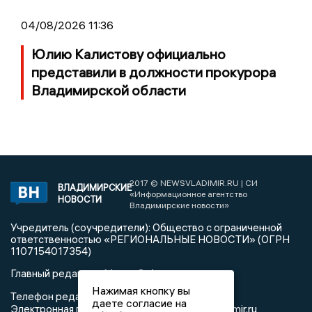
04/08/2026 11:36
Юлию Калистову официально
представили в должности прокурора
Владимирской области
2017 © NEWSVLADIMIR.RU | СИ
ВЛАДИМИРСКИЕ
«Информационное агентство
НОВОСТИ
Владимирские новости»
Учредитель (соучредители): Общество с ограниченной
ответственностью «РЕГИОНАЛЬНЫЕ НОВОСТИ» (ОГРН
1107154017354)
Главный редактор: Мазов С. А.
Нажимая кнопку вы
8 (4922) 666916
Телефон редакции:
даете согласие на
info@newsvladimir.ru
Электронная почта редакции:
,