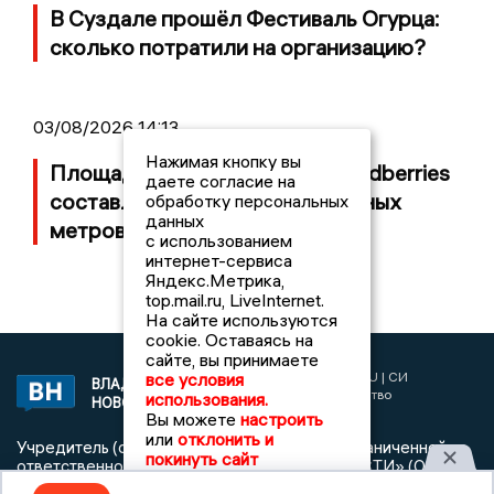
В Суздале прошёл Фестиваль Огурца:
сколько потратили на организацию?
03/08/2026 14:13
Нажимая кнопку вы
Площадь пожара на складе Wildberries
даете согласие на
составляет 100 тысяч квадратных
обработку персональных
данных
метров
с использованием
интернет-сервиса
Яндекс.Метрика,
top.mail.ru, LiveInternet.
На сайте используются
cookie. Оставаясь на
сайте, вы принимаете
2017 © NEWSVLADIMIR.RU | СИ
все условия
ВЛАДИМИРСКИЕ
«Информационное агентство
использования.
НОВОСТИ
Владимирские новости»
Вы можете
настроить
или
отклонить и
Учредитель (соучредители): Общество с ограниченной
покинуть сайт
ответственностью «РЕГИОНАЛЬНЫЕ НОВОСТИ» (ОГРН
1107154017354)