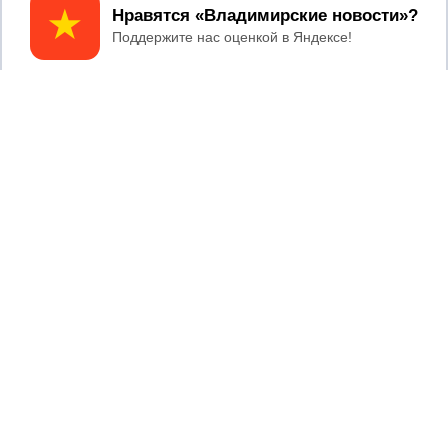
Принять
Главный редактор: Мазов С. А.
8 (4922) 666916
Телефон редакции:
info@newsvladimir.ru
Электронная почта редакции:
,
reklama@newsvladimir.ru
Регистрационный номер: серия Эл № ФС77-78858 от 4
августа 2020 г. согласно выписке из реестра
зарегистрированных средств массовой информации
выдана Федеральной службой по надзору в сфере связи,
информационных технологий и массовых коммуникаций
При использовании любого материала с данного сайта
гиперссылка на Сетевое издание «Информационное
агентство Владимирские новости» обязательна.
Сообщения на сером фоне размещены на правах рекламы
@mazov
MAX
Написать директору в телеграм
или