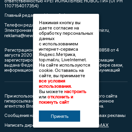
ответственностью «РЕГИОНАЛЬНЫЕ НОВОСТИ» (ОГРН
1107154017354)
Главный редактор: Мазов С. А.
Нажимая кнопку вы
8 (4922) 666916
Телефон редакции:
даете согласие на
info@newsvladimir.ru
Электронная почта редакции:
,
обработку персональных
reklama@newsvladimir.ru
данных
с использованием
интернет-сервиса
Регистрационный номер: серия Эл № ФС77-78858 от 4
Яндекс.Метрика,
августа 2020 г. согласно выписке из реестра
top.mail.ru, LiveInternet.
зарегистрированных средств массовой информации
На сайте используются
выдана Федеральной службой по надзору в сфере связи,
информационных технологий и массовых коммуникаций
cookie. Оставаясь на
сайте, вы принимаете
все условия
использования.
Вы можете
настроить
При использовании любого материала с данного сайта
или
отклонить и
гиперссылка на Сетевое издание «Информационное
покинуть сайт
агентство Владимирские новости» обязательна.
Сообщения на сером фоне размещены на правах рекламы
Принять
@mazov
MAX
Написать директору в телеграм
или