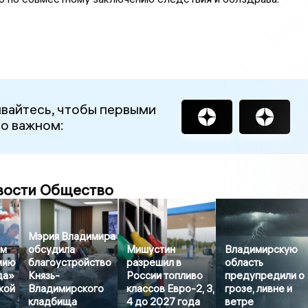
вайтесь, чтобы первыми
 о важном:
вости Общество
Мэрия Владимира
ём
обсудила
Мишустин
Владимирскую
мию
благоустройство
разрешил в
область
да»
Князь-
России топливо
предупредили о
кой
Владимирского
классов Евро-2, 3,
грозе, ливне и
кладбища
4 до 2027 года
ветре