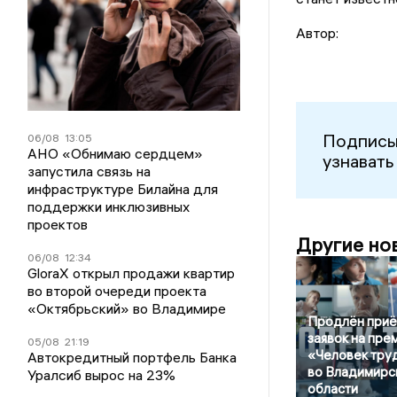
Автор:
Подписы
06/08
13:05
АНО «Обнимаю сердцем»
узнавать
запустила связь на
инфраструктуре Билайна для
поддержки инклюзивных
проектов
Другие но
06/08
12:34
GloraX открыл продажи квартир
во второй очереди проекта
«Октябрьский» во Владимире
Продлён при
заявок на пре
05/08
21:19
«Человек тру
Автокредитный портфель Банка
во Владимирс
Уралсиб вырос на 23%
области