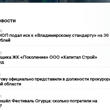
овости
30
ЧОП подал иск к «Владимирскому стандарту» на 36
ублей
0
йщика ЖК «Поколение» ООО «Капитал Строй»
уд
6
ову официально представили в должности прокурор
й области
1
ошёл Фестиваль Огурца: сколько потратили на
?