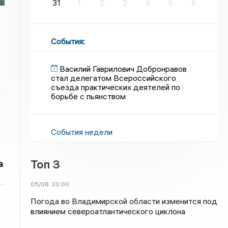
31
1
2
3
4
5
6
События
:
Василий Гаврилович Добронравов
стал делегатом Всероссийского
съезда практических деятелей по
борьбе с пьянством
События недели
Топ 3
а
05/08
20:00
Погода во Владимирской области изменится под
влиянием североатлантического циклона