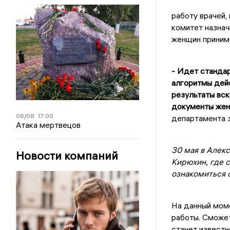
работу врачей,
комитет назнач
женщин принима
- Идет станда
алгоритмы дей
результаты вс
документы жен
06/08
17:00
департамента 
Атака мертвецов
30 мая в Алек
Новости компаний
Кирюхин, где 
ознакомиться 
На данный моме
работы. Сможет
станет известн