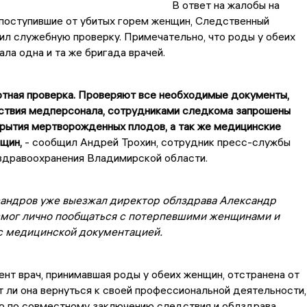
В ответ на жалобы на
 поступившие от убитых горем женщин, Следственный
ил служебную проверку. Примечательно, что роды у обеих
ла одна и та же бригада врачей.
ртная проверка. Проверяют все необходимые документы,
ствия медперсонала, сотрудниками следкома запрошены
крытия мертворожденных плодов, а так же медицинские
щин,
- сообщил Андрей Трохин, сотрудник пресс-службы
здравоохранения Владимирской области.
сандров уже выезжал директор облздрава Александр
смог лично пообщаться с потерпевшими женщинами и
с медицинской документацией.
нт врач, принимавшая роды у обеих женщин, отстранена от
 ли она вернуться к своей профессиональной деятельности,
о по совместному заключению следствия и облздрава.