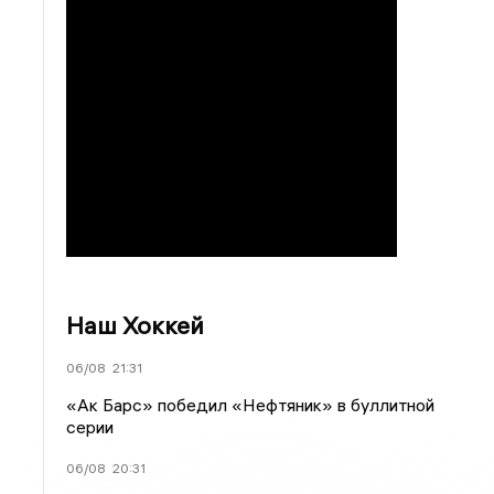
Наш Хоккей
06/08
21:31
«Ак Барс» победил «Нефтяник» в буллитной
серии
06/08
20:31