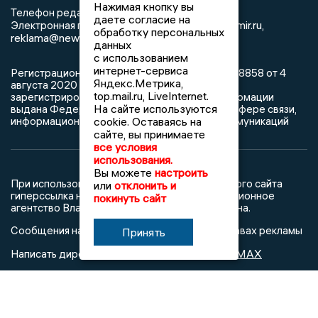
Нажимая кнопку вы
8 (4922) 666916
Телефон редакции:
даете согласие на
info@newsvladimir.ru
Электронная почта редакции:
,
обработку персональных
reklama@newsvladimir.ru
данных
с использованием
интернет-сервиса
Регистрационный номер: серия Эл № ФС77-78858 от 4
Яндекс.Метрика,
августа 2020 г. согласно выписке из реестра
top.mail.ru, LiveInternet.
зарегистрированных средств массовой информации
На сайте используются
выдана Федеральной службой по надзору в сфере связи,
информационных технологий и массовых коммуникаций
cookie. Оставаясь на
сайте, вы принимаете
все условия
использования.
Вы можете
настроить
При использовании любого материала с данного сайта
или
отклонить и
гиперссылка на Сетевое издание «Информационное
покинуть сайт
агентство Владимирские новости» обязательна.
Сообщения на сером фоне размещены на правах рекламы
Принять
@mazov
MAX
Написать директору в телеграм
или
О холдинге
Вакансии
Реклама
Дежурный по новостям