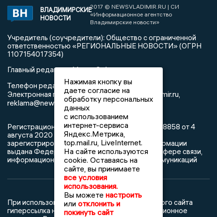
2017 © NEWSVLADIMIR.RU | СИ
ВЛАДИМИРСКИЕ
«Информационное агентство
НОВОСТИ
Владимирские новости»
Учредитель (соучредители): Общество с ограниченной
ответственностью «РЕГИОНАЛЬНЫЕ НОВОСТИ» (ОГРН
1107154017354)
Главный редактор: Мазов С. А.
Нажимая кнопку вы
8 (4922) 666916
Телефон редакции:
даете согласие на
info@newsvladimir.ru
Электронная почта редакции:
,
обработку персональных
reklama@newsvladimir.ru
данных
с использованием
интернет-сервиса
Регистрационный номер: серия Эл № ФС77-78858 от 4
Яндекс.Метрика,
августа 2020 г. согласно выписке из реестра
top.mail.ru, LiveInternet.
зарегистрированных средств массовой информации
На сайте используются
выдана Федеральной службой по надзору в сфере связи,
информационных технологий и массовых коммуникаций
cookie. Оставаясь на
сайте, вы принимаете
все условия
использования.
Вы можете
настроить
При использовании любого материала с данного сайта
или
отклонить и
гиперссылка на Сетевое издание «Информационное
покинуть сайт