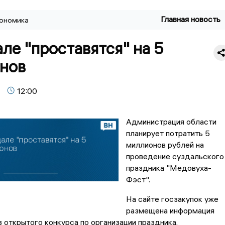
Главная новость
ономика
ле "проставятся" на 5
нов
12:00
Администрация области
планирует потратить 5
миллионов рублей на
проведение суздальского
праздника "
Медовуха-
Фэст
".
На сайте госзакупок уже
размещена информация
 открытого конкурса по организации праздника.