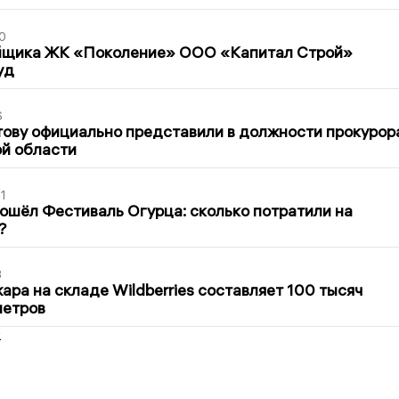
0
йщика ЖК «Поколение» ООО «Капитал Строй»
уд
6
ову официально представили в должности прокурор
й области
1
ошёл Фестиваль Огурца: сколько потратили на
?
3
ра на складе Wildberries составляет 100 тысяч
метров
2