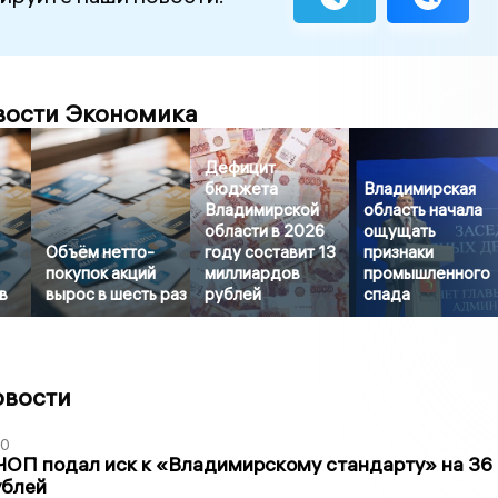
вости Экономика
Дефицит
бюджета
Владимирская
Владимирской
область начала
области в 2026
ощущать
Объём нетто-
году составит 13
признаки
покупок акций
миллиардов
промышленного
в
вырос в шесть раз
рублей
спада
овости
30
ЧОП подал иск к «Владимирскому стандарту» на 36
ублей