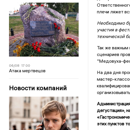
Ответственного
плечи ляжет вс
Необходимо бу
участия в фес
технической б
Так же важным 
сценариев про
"
Медовуха-фес
06/08
17:00
Атака мертвецов
На два дня
про
мастер-классо
квалифицирован
Новости компаний
организовывать
Администрация
дегустация», н
«Гастрономиче
этих пунктов т