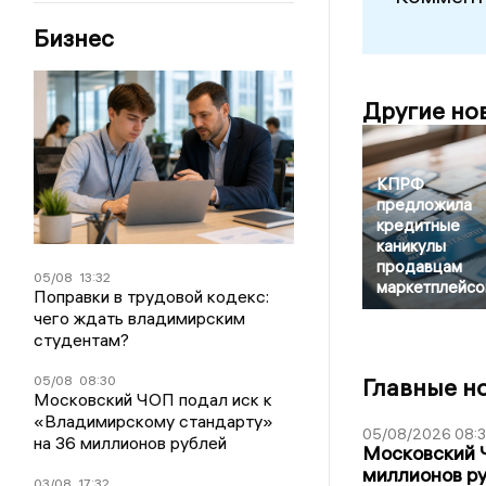
Бизнес
Другие но
КПРФ
предложила
кредитные
каникулы
продавцам
05/08
13:32
маркетплейсо
Поправки в трудовой кодекс:
чего ждать владимирским
студентам?
05/08
08:30
Главные н
Московский ЧОП подал иск к
«Владимирскому стандарту»
05/08/2026 08:
на 36 миллионов рублей
Московский 
миллионов р
03/08
17:32