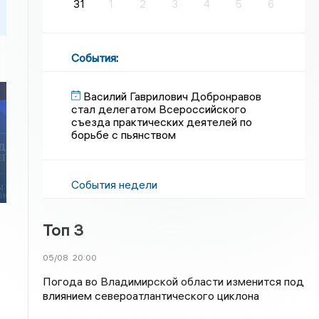
31
1
2
3
4
5
6
События
:
Василий Гаврилович Добронравов
стал делегатом Всероссийского
съезда практических деятелей по
борьбе с пьянством
События недели
Топ 3
05/08
20:00
Погода во Владимирской области изменится под
влиянием североатлантического циклона