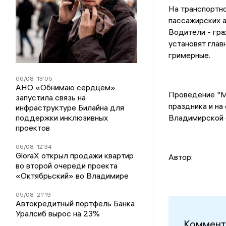
На транспортно
пассажирских а
Водители - гр
установят гла
гримерные.
06/08
13:05
АНО «Обнимаю сердцем»
Проведение "
М
запустила связь на
праздника и на
инфраструктуре Билайна для
поддержки инклюзивных
Владимирской 
проектов
06/08
12:34
GloraX открыл продажи квартир
Автор:
во второй очереди проекта
«Октябрьский» во Владимире
05/08
21:19
Автокредитный портфель Банка
Уралсиб вырос на 23%
Коммент