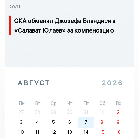
20:31
СКА обменял Джозефа Бландиси в
«Салават Юлаев» за компенсацию
АВГУСТ
2026
Пн
Вт
Ср
Чт
Пт
Сб
Вс
27
28
29
30
31
1
2
3
4
5
6
7
8
9
10
11
12
13
14
15
16